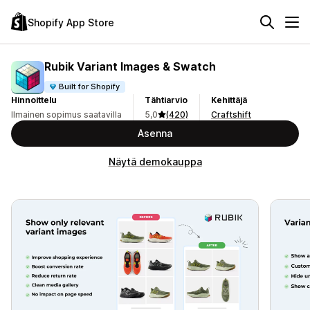
Shopify App Store
Rubik Variant Images & Swatch
Built for Shopify
Hinnoittelu
Tähtiarvio
Kehittäjä
Ilmainen sopimus saatavilla
5,0
(420)
Craftshift
Asenna
Näytä demokauppa