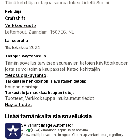
Tämä kehittäjä ei tarjoa suoraa tukea kielellä Suomi.
Kehittäjä
Craftshift
Verkkosivusto
Letterhout, Zaandam, 1507EG, NL
Lanseerattu
18. lokakuu 2024
Tietojen käyttöoikeus
Tämän sovellus tarvitsee seuraavien tietojen käyttöoikeuden,
jotta se voi toimia kaupassasi. Katso kehittäjän
tietosuojakäytäntö
.
Tarkastele henkilöstön ja avustajien tietoja:
Kaupan omistaja
Tarkastele ja muokkaa kaupan tietoja:
Tuotteet, Verkkokauppa, mukautetut tiedot
Näytä tiedot
Lisää tämänkaltaisia sovelluksia
SA Variant Image Automator
/ 5 tähteä
4,8
(684)
•
Ilmainen sopimus saatavilla
684 arvostelua yhteensä
Show multiple variant images. Clean up variant image gallery.