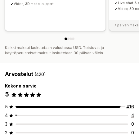
Live chat & 
Video, 3D model support
Video, 3D mo
7 päivän maks
Kaikki maksut laskutetaan valuutassa USD. Toistuvat ja
käyttöperusteiset maksut laskutetaan 30 päivän välein.
Arvostelut
(420)
Kokonaisarvio
5
5
416
4
4
3
0
2
0