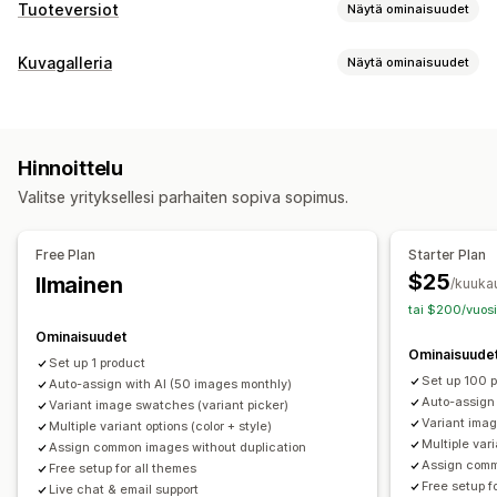
Tuoteversiot
Näytä ominaisuudet
Mukautukset
Kuvagalleria
Näytä ominaisuudet
Väriruudut
Ehdollinen logiikka
Pudotusvalikot
Galleriatyypit
Mukautettu CSS-koodi
Mukautettu HTML-koodi
Karuselli
Kollaasi
Lightbox
Masonry
Ruudukko
Esikatselu
Tuoteversioiden näyttäminen
Hinnoittelu
Liukusäädin
Video
Varasto
Valitse yrityksellesi parhaiten sopiva sopimus.
Mukautukset
Varastosta loppuneiden tuotteiden piilottaminen
Mukautetut tyylit
Mukautettu CSS-koodi
Varaston saatavuus
Automaattiset päivitykset
Free Plan
Starter Plan
Vedä ja pudota -editori
Kuvan zoomaus
Hover-efektit
$25
Ilmainen
/kuuka
Mobiiliresponsiivisuus
Monikielisyys
tai $200/vuosi
Ominaisuudet
Ominaisuude
Set up 1 product
Set up 100 
Auto-assign with AI (50 images monthly)
Auto-assign
Variant image swatches (variant picker)
Variant imag
Multiple variant options (color + style)
Multiple vari
Assign common images without duplication
Assign comm
Free setup for all themes
Free setup f
Live chat & email support