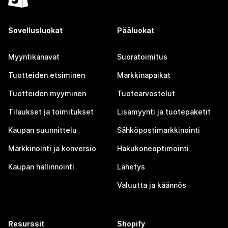
Sovellusluokat
Pääluokat
Myyntikanavat
Suoratoimitus
Tuotteiden etsiminen
Markkinapaikat
Tuotteiden myyminen
Tuotearvostelut
Tilaukset ja toimitukset
Lisämyynti ja tuotepaketit
Kaupan suunnittelu
Sähköpostimarkkinointi
Markkinointi ja konversio
Hakukoneoptimointi
Kaupan hallinnointi
Lähetys
Valuutta ja käännös
Resurssit
Shopify