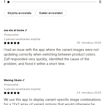
1
0
Kirjoita arvostelu
Kaikki arvostelut
sea me at home
Yhdysvallat
3 päivää sovelluksen käyttöä
28. heinäkuu 2026
I had an issue with the app where the variant images were not
updating correctly when switching between product colors.
Zulf responded very quickly, identified the cause of the
problem, and fixed it within a short time.
Waning Skein
Yhdysvallat
4 päivää sovelluksen käyttöä
24. heinäkuu 2026
We use this app to display variant-specific image combinations
for a 12x2 array of variant options that would otherwise be