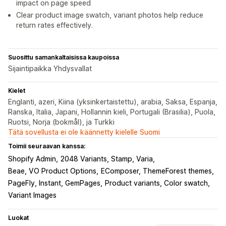
impact on page speed
Clear product image swatch, variant photos help reduce
return rates effectively.
Suosittu samankaltaisissa kaupoissa
Sijaintipaikka Yhdysvallat
Kielet
Englanti, azeri, Kiina (yksinkertaistettu), arabia, Saksa, Espanja,
Ranska, Italia, Japani, Hollannin kieli, Portugali (Brasilia), Puola,
Ruotsi, Norja (bokmål), ja Turkki
Tätä sovellusta ei ole käännetty kielelle Suomi
Toimii seuraavan kanssa:
Shopify Admin
2048 Variants, Stamp, Varia
Beae, VO Product Options
EComposer, ThemeForest themes
PageFly, Instant, GemPages
Product variants, Color swatch
Variant Images
Luokat