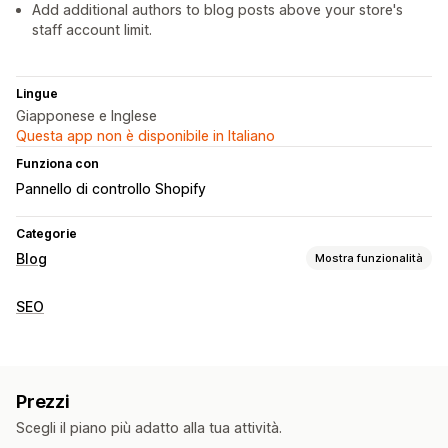
Add additional authors to blog posts above your store's
staff account limit.
Lingue
Giapponese e Inglese
Questa app non è disponibile in Italiano
Funziona con
Pannello di controllo Shopify
Categorie
Blog
Mostra funzionalità
Creazione di contenuti
SEO
Biografia autore
Prezzi
Scegli il piano più adatto alla tua attività.