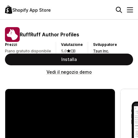
Shopify App Store
RuffRuff Author Profiles
Prezzi
Valutazione
Sviluppatore
Piano gratuito disponibile
5,0
(3)
Tsun Inc.
Installa
Vedi il negozio demo