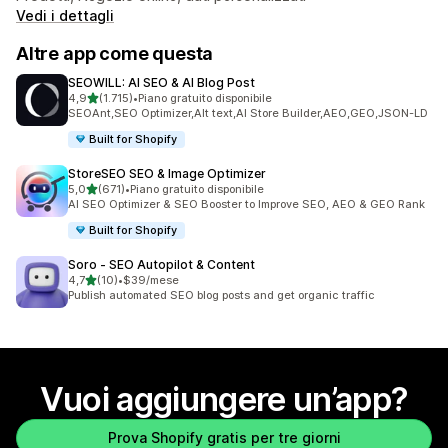
Vedi i dettagli
Altre app come questa
SEOWILL: AI SEO & AI Blog Post
stelle su 5
4,9
(1.715)
•
Piano gratuito disponibile
1715 recensioni totali
SEOAnt,SEO Optimizer,Alt text,AI Store Builder,AEO,GEO,JSON-LD
Built for Shopify
StoreSEO SEO & Image Optimizer
stelle su 5
5,0
(671)
•
Piano gratuito disponibile
671 recensioni totali
AI SEO Optimizer & SEO Booster to Improve SEO, AEO & GEO Rank
Built for Shopify
Soro ‑ SEO Autopilot & Content
stelle su 5
4,7
(10)
•
$39/mese
10 recensioni totali
Publish automated SEO blog posts and get organic traffic
Vuoi aggiungere un’app?
Prova Shopify gratis per tre giorni