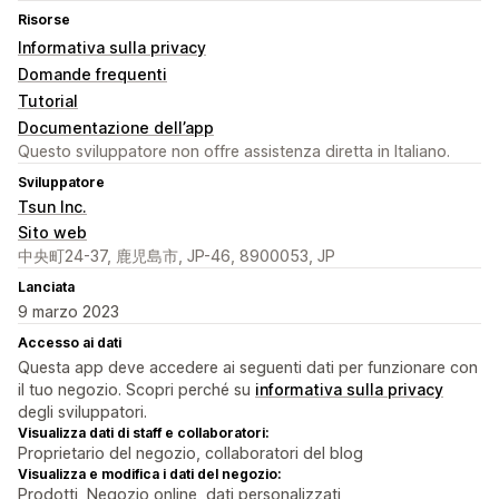
Risorse
Informativa sulla privacy
Domande frequenti
Tutorial
Documentazione dell’app
Questo sviluppatore non offre assistenza diretta in Italiano.
Sviluppatore
Tsun Inc.
Sito web
中央町24-37, 鹿児島市, JP-46, 8900053, JP
Lanciata
9 marzo 2023
Accesso ai dati
Questa app deve accedere ai seguenti dati per funzionare con
il tuo negozio. Scopri perché su
informativa sulla privacy
degli sviluppatori.
Visualizza dati di staff e collaboratori:
Proprietario del negozio, collaboratori del blog
Visualizza e modifica i dati del negozio:
Prodotti, Negozio online, dati personalizzati