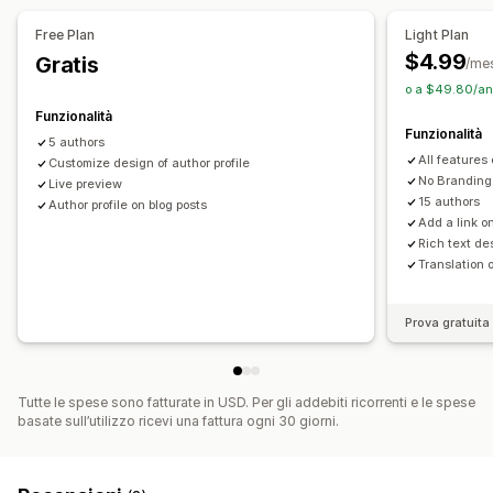
Free Plan
Light Plan
$4.99
Gratis
/me
o a $49.80/ann
Funzionalità
Funzionalità
5 authors
All features 
Customize design of author profile
No Branding
Live preview
15 authors
Author profile on blog posts
Add a link on
Rich text de
Translation o
Prova gratuita 
Tutte le spese sono fatturate in USD. Per gli addebiti ricorrenti e le spese
basate sull’utilizzo ricevi una fattura ogni 30 giorni.