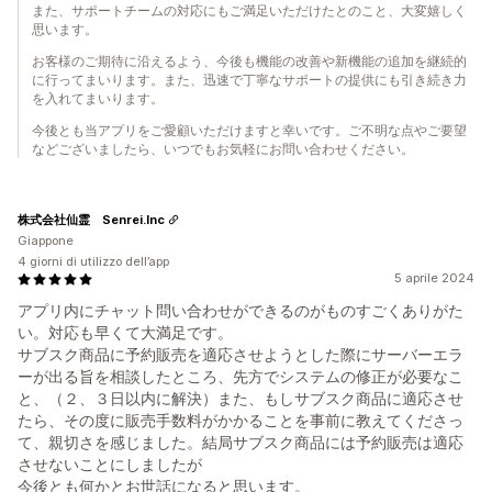
また、サポートチームの対応にもご満足いただけたとのこと、大変嬉しく
思います。
お客様のご期待に沿えるよう、今後も機能の改善や新機能の追加を継続的
に行ってまいります。また、迅速で丁寧なサポートの提供にも引き続き力
を入れてまいります。
今後とも当アプリをご愛顧いただけますと幸いです。ご不明な点やご要望
などございましたら、いつでもお気軽にお問い合わせください。
株式会社仙霊 Senrei.Inc
Giappone
4 giorni di utilizzo dell’app
5 aprile 2024
アプリ内にチャット問い合わせができるのがものすごくありがた
い。対応も早くて大満足です。
サブスク商品に予約販売を適応させようとした際にサーバーエラ
ーが出る旨を相談したところ、先方でシステムの修正が必要なこ
と、（２、３日以内に解決）また、もしサブスク商品に適応させ
たら、その度に販売手数料がかかることを事前に教えてくださっ
て、親切さを感じました。結局サブスク商品には予約販売は適応
させないことにしましたが
今後とも何かとお世話になると思います。