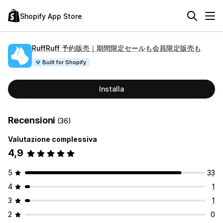
Shopify App Store
RuffRuff 予約販売｜期間限定セールも会員限定販売も
Built for Shopify
Installa
Recensioni
(36)
Valutazione complessiva
4,9
5
33
4
1
3
1
2
0