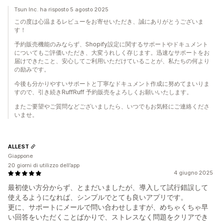
Tsun Inc. ha risposto 5 agosto 2025
この度は心温まるレビューをお寄せいただき、誠にありがとうございま
す！
予約販売機能のみならず、Shopify設定に関するサポートやドキュメント
についてもご評価いただき、大変うれしく存じます。迅速なサポートをお
届けできたこと、安心してご利用いただけていることが、私たちの何より
の励みです。
今後も分かりやすいサポートと丁寧なドキュメント作成に努めてまいりま
すので、引き続きRuffRuff 予約販売をよろしくお願いいたします。
またご要望やご質問などございましたら、いつでもお気軽にご連絡くださ
いませ。
ALLEST
Giappone
20 giorni di utilizzo dell’app
4 giugno 2025
最初使い方分からず、とまだいましたが、導入して試行錯誤して
使えるようになれば、シンプルでとても良いアプリです。
更に、サポートにメールで問い合わせしますが、めちゃくちゃ早
い回答をいただくことばかりで、ストレスなく問題をクリアでき