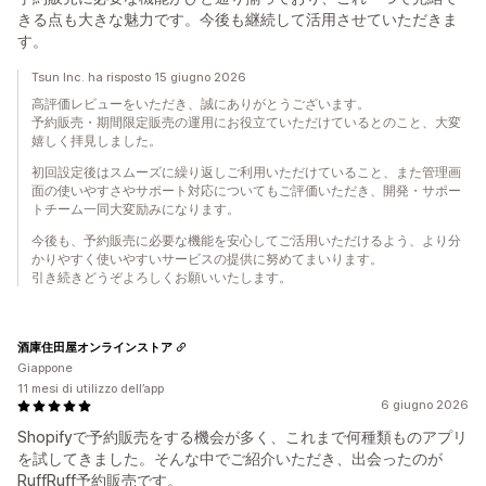
きる点も大きな魅力です。今後も継続して活用させていただきま
す。
Tsun Inc. ha risposto 15 giugno 2026
高評価レビューをいただき、誠にありがとうございます。
予約販売・期間限定販売の運用にお役立ていただけているとのこと、大変
嬉しく拝見しました。
初回設定後はスムーズに繰り返しご利用いただけていること、また管理画
面の使いやすさやサポート対応についてもご評価いただき、開発・サポー
トチーム一同大変励みになります。
今後も、予約販売に必要な機能を安心してご活用いただけるよう、より分
かりやすく使いやすいサービスの提供に努めてまいります。
引き続きどうぞよろしくお願いいたします。
酒庫住田屋オンラインストア
Giappone
11 mesi di utilizzo dell’app
6 giugno 2026
Shopifyで予約販売をする機会が多く、これまで何種類ものアプリ
を試してきました。そんな中でご紹介いただき、出会ったのが
RuffRuff予約販売です。