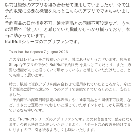
以前は複数のアプリを組み合わせて運用していましたが、今では
予約販売に必要な機能を丸っとこちらのアプリでできちゃいまし
た。
予約商品の日付指定不可、通常商品との同梱不可設定など、うち
の運用で「欲しい」と感じていた機能がしっかり揃っており、本
当に助かっています。
RuffRuffシリーズのアプリファンです。
Tsun Inc. ha risposto 7 giugno 2026
この度はレビューをご投稿いただき、誠にありがとうございます。数ある
Shopifyアプリの中から RuffRuff予約販売 を見つけてくださり、また「必
要な機能が丸っと揃っていて助かっている」と感じていただけたこと、と
ても嬉しく思います。
特に、以前は複数アプリを組み合わせて運用されていたところから、今は
予約販売に関する設定を一つのアプリで完結できているとのこと、安心し
ました。
「予約商品の配送日時指定の非表示」や「通常商品との同梱不可設定」な
ど、まさにご運用の中で欲しいと感じていたポイントがしっかり実現でき
ているなら幸いです。
また「RuffRuffシリーズのアプリファンです」とのお言葉まで…励みになり
ます。今後も快適にお使いいただけるよう、サポート含め改善を続けてま
いりますので、引き続きよろしくお願いいたします。