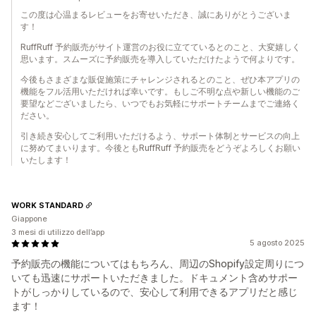
この度は心温まるレビューをお寄せいただき、誠にありがとうございま
す！
RuffRuff 予約販売がサイト運営のお役に立てているとのこと、大変嬉しく
思います。スムーズに予約販売を導入していただけたようで何よりです。
今後もさまざまな販促施策にチャレンジされるとのこと、ぜひ本アプリの
機能をフル活用いただければ幸いです。もしご不明な点や新しい機能のご
要望などございましたら、いつでもお気軽にサポートチームまでご連絡く
ださい。
引き続き安心してご利用いただけるよう、サポート体制とサービスの向上
に努めてまいります。今後ともRuffRuff 予約販売をどうぞよろしくお願い
いたします！
WORK STANDARD
Giappone
3 mesi di utilizzo dell’app
5 agosto 2025
予約販売の機能についてはもちろん、周辺のShopify設定周りにつ
いても迅速にサポートいただきました。ドキュメント含めサポー
トがしっかりしているので、安心して利用できるアプリだと感じ
ます！