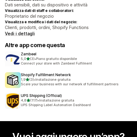
Dati sensibili, dati su dispositivo e attività
Visualizza dati di staff e collaboratori:
Proprietario del negozio
Visualizza e modifica i dati del negozio:
Clienti, prodotti, ordini, Shopify Functions
Vedi i dettagli
Altre app come questa
Zambeel
stelle su 5
5,0
(3)
•
Piano gratuito disponibile
3 recensioni totali
Connect your store with Zambeel Fulfilment
Shopify Fulfillment Network
stelle su 5
1,9
(3)
•
Installazione gratuita
3 recensioni totali
Scale your business with our network of fulfillment partners
UPS Shipping (Official)
stelle su 5
4,8
(117)
•
Installazione gratuita
117 recensioni totali
UPS Shipping Label Automation Dashboard
Vuoi aggiungere un’app?