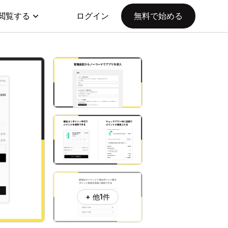
閲覧する
ログイン
無料で始める
+ 他1件