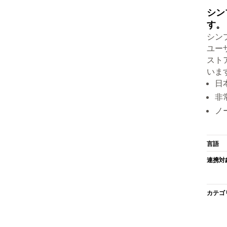
シン
す。
シン
ユー
スト
いま
日
非
ノ
言語
連携対
カテゴ