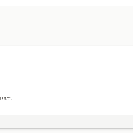
デジタルウォレット
提供可能なリワード
ポイント
。
けます。