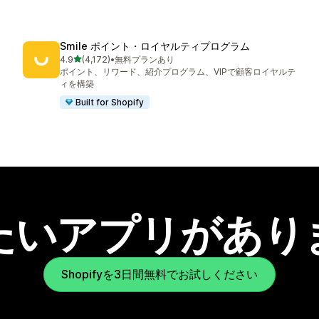
Smile ポイント・ロイヤルティプログラム
5つ星中
4.9
(4,172)
•
無料プランあり
合計レビュー数：4172件
ポイント、リワード、紹介プログラム、VIPで顧客ロイヤルテ
ィを構築
Built for Shopify
たいアプリがあり
Shopifyを3日間無料でお試しください