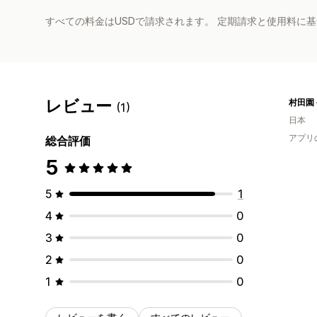
すべての料金はUSDで請求されます。 定期請求と使用料に
レビュー
村田園
(1)
日本
アプリ
総合評価
5
5
1
4
0
3
0
2
0
1
0