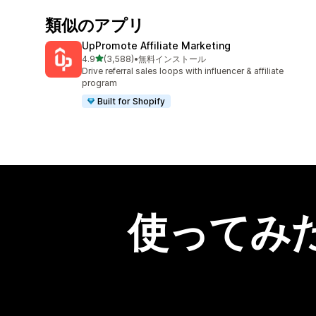
類似のアプリ
UpPromote Affiliate Marketing
5つ星中
4.9
(3,588)
•
無料インストール
合計レビュー数：3588件
Drive referral sales loops with influencer & affiliate
program
Built for Shopify
使ってみ