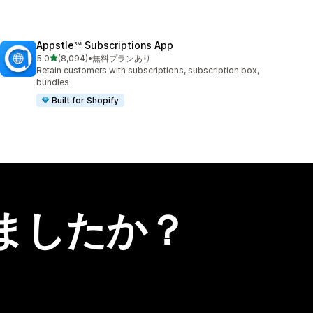
Appstle℠ Subscriptions App
5つ星中
5.0
(8,094)
•
無料プランあり
合計レビュー数：8094件
Retain customers with subscriptions, subscription box,
bundles
Built for Shopify
ましたか？