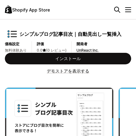
Shopify App Store
シンプルブログ記事目次｜自動見出し一覧挿入
価格設定
評価
開発者
無料体験あり
0.0
(0 レビュー)
UnReact Inc.
インストール
デモストアを表示する