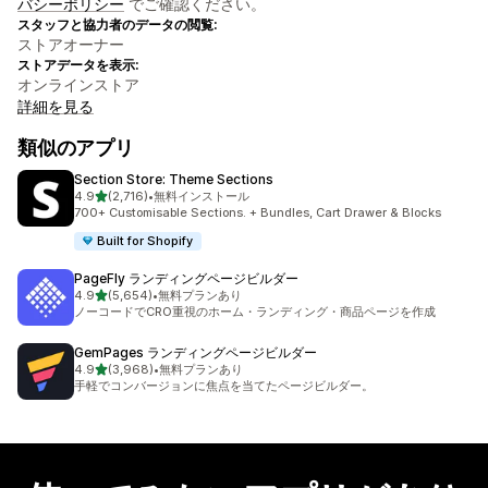
バシーポリシー
でご確認ください。
スタッフと協力者のデータの閲覧:
ストアオーナー
ストアデータを表示:
オンラインストア
詳細を見る
類似のアプリ
Section Store: Theme Sections
5つ星中
4.9
(2,716)
•
無料インストール
合計レビュー数：2716件
700+ Customisable Sections. + Bundles, Cart Drawer & Blocks
Built for Shopify
PageFly ランディングページビルダー
5つ星中
4.9
(5,654)
•
無料プランあり
合計レビュー数：5654件
ノーコードでCRO重視のホーム・ランディング・商品ページを作成
GemPages ランディングページビルダー
5つ星中
4.9
(3,968)
•
無料プランあり
合計レビュー数：3968件
手軽でコンバージョンに焦点を当てたページビルダー。