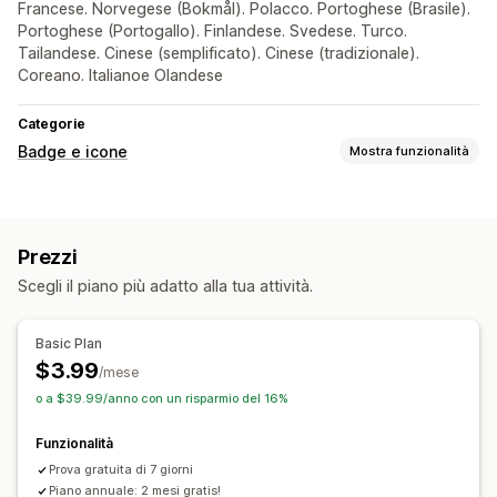
Francese. Norvegese (Bokmål). Polacco. Portoghese (Brasile).
Portoghese (Portogallo). Finlandese. Svedese. Turco.
Tailandese. Cinese (semplificato). Cinese (tradizionale).
Coreano. Italianoe Olandese
Categorie
Badge e icone
Mostra funzionalità
Tipi di icone
Social media
Prezzi
Personalizzazione
Scegli il piano più adatto alla tua attività.
Sfondi
Bordi
Colori
Stile
Dimensioni
Adattivo per dispositivi mobili
Basic Plan
$3.99
Posizione delle icone
/mese
o a $39.99/anno con un risparmio del 16%
Posizione manuale
Posizionamento automatico
Funzionalità
Prova gratuita di 7 giorni
Piano annuale: 2 mesi gratis!