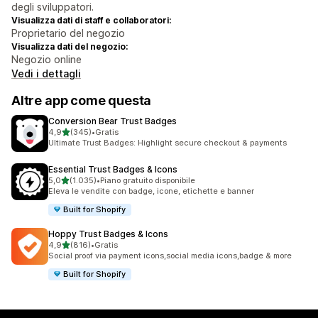
degli sviluppatori.
Visualizza dati di staff e collaboratori:
Proprietario del negozio
Visualizza dati del negozio:
Negozio online
Vedi i dettagli
Altre app come questa
Conversion Bear Trust Badges
stelle su 5
4,9
(345)
•
Gratis
345 recensioni totali
Ultimate Trust Badges: Highlight secure checkout & payments
Essential Trust Badges & Icons
stelle su 5
5,0
(1.035)
•
Piano gratuito disponibile
1035 recensioni totali
Eleva le vendite con badge, icone, etichette e banner
Built for Shopify
Hoppy Trust Badges & Icons
stelle su 5
4,9
(816)
•
Gratis
816 recensioni totali
Social proof via payment icons,social media icons,badge & more
Built for Shopify