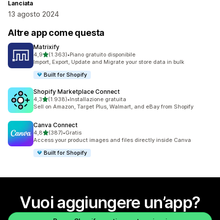
Lanciata
13 agosto 2024
Altre app come questa
Matrixify
stelle su 5
4,9
(1.363)
•
Piano gratuito disponibile
1363 recensioni totali
Import, Export, Update and Migrate your store data in bulk
Built for Shopify
Shopify Marketplace Connect
stelle su 5
4,3
(1.938)
•
Installazione gratuita
1938 recensioni totali
Sell on Amazon, Target Plus, Walmart, and eBay from Shopify
Canva Connect
stelle su 5
4,8
(387)
•
Gratis
387 recensioni totali
Access your product images and files directly inside Canva
Built for Shopify
Vuoi aggiungere un’app?