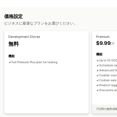
カウントダウンタイマー
カスタムディスカウント
ディスカウント管理
価格設定
編集ツール
キャンペーン
トリガーとルール
タグ付け
絞り込み
ビジネスに最適なプランをお選びください。
Development Stores
Premium
$9.99
無料
/月
機能
機能
Up to 10.00
Full Premium Plus plan for testing
Schedule sa
Advanced fi
Custom coun
Custom sale 
Product tag
Discounts a
7日間の無料体