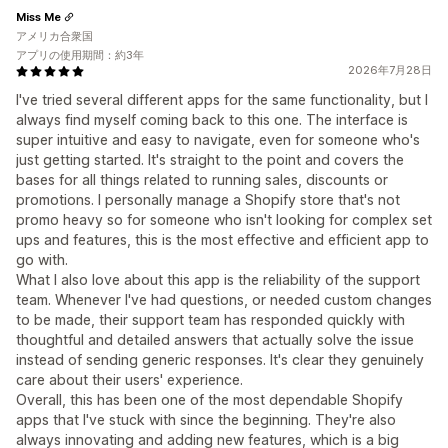
Miss Me
アメリカ合衆国
アプリの使用期間：約3年
2026年7月28日
I've tried several different apps for the same functionality, but I
always find myself coming back to this one. The interface is
super intuitive and easy to navigate, even for someone who's
just getting started. It's straight to the point and covers the
bases for all things related to running sales, discounts or
promotions. I personally manage a Shopify store that's not
promo heavy so for someone who isn't looking for complex set
ups and features, this is the most effective and efficient app to
go with.
What I also love about this app is the reliability of the support
team. Whenever I've had questions, or needed custom changes
to be made, their support team has responded quickly with
thoughtful and detailed answers that actually solve the issue
instead of sending generic responses. It's clear they genuinely
care about their users' experience.
Overall, this has been one of the most dependable Shopify
apps that I've stuck with since the beginning. They're also
always innovating and adding new features, which is a big