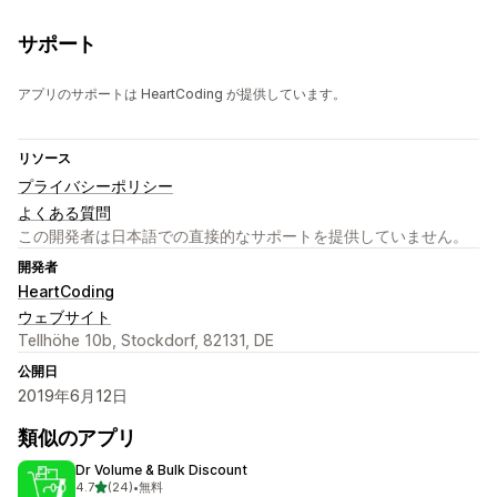
サポート
アプリのサポートは HeartCoding が提供しています。
リソース
プライバシーポリシー
よくある質問
この開発者は日本語での直接的なサポートを提供していません。
開発者
HeartCoding
ウェブサイト
Tellhöhe 10b, Stockdorf, 82131, DE
公開日
2019年6月12日
類似のアプリ
Dr Volume & Bulk Discount
5つ星中
4.7
(24)
•
無料
合計レビュー数：24件