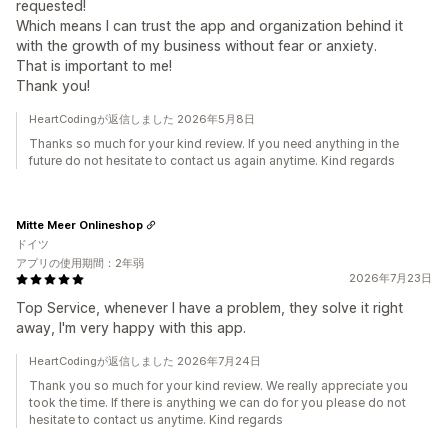
requested!
Which means I can trust the app and organization behind it
with the growth of my business without fear or anxiety.
That is important to me!
Thank you!
HeartCodingが返信しました 2026年5月8日
Thanks so much for your kind review. If you need anything in the
future do not hesitate to contact us again anytime. Kind regards
Mitte Meer Onlineshop
ドイツ
アプリの使用期間：2年弱
2026年7月23日
Top Service, whenever I have a problem, they solve it right
away, I'm very happy with this app.
HeartCodingが返信しました 2026年7月24日
Thank you so much for your kind review. We really appreciate you
took the time. If there is anything we can do for you please do not
hesitate to contact us anytime. Kind regards