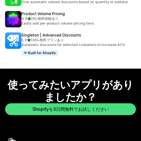
Give automatic volume discounts based on quantity or subtotal
Product Volume Pricing
5つ星中
4.9
(9)
•
無料体験あり
合計レビュー数：9件
Easily add per-product volume pricing tiers.
Singleton | Advanced Discounts
5つ星中
5.0
(36)
•
無料プランあり
合計レビュー数：36件
Automatic discounts for selected customers to increase AOV
Built for Shopify
使ってみたいアプリがあり
ましたか？
Shopifyを3日間無料でお試しください