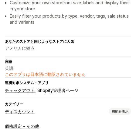
Customize your own storefront sale-labels and display them
in your store
Easily filter your products by type, vendor, tags, sale status
and variants
あなたのストアと同じようなストアに人気
アメリカに拠点
言語
英語
このアプリは日本語に翻訳されていません
連携対象システム・アプリ
チェックアウト
Shopify管理者ページ
カテゴリー
ディスカウント
機能を表示
ディスカウントの種類
価格設定 - その他
一律割引
割引率によるディスカウント
期間限定オファー