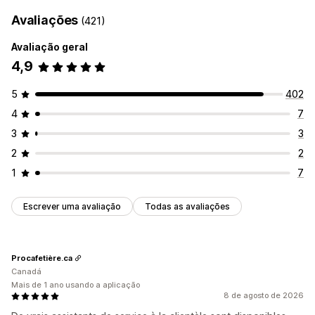
Avaliações
(421)
Avaliação geral
4,9
5
402
4
7
3
3
2
2
1
7
Escrever uma avaliação
Todas as avaliações
Procafetière.ca
Canadá
Mais de 1 ano usando a aplicação
8 de agosto de 2026