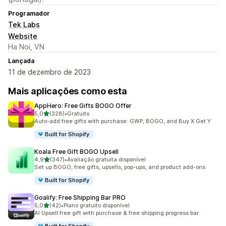
Programador
Tek Labs
Website
Ha Noi, VN
Lançada
11 de dezembro de 2023
Mais aplicações como esta
AppHero: Free Gifts BOGO Offer
de 5 estrelas
5,0
(328)
•
Gratuito
328 total de avaliações
Auto-add free gifts with purchase: GWP, BOGO, and Buy X Get Y
Built for Shopify
Koala Free Gift BOGO Upsell
de 5 estrelas
4,9
(347)
•
Avaliação gratuita disponível
347 total de avaliações
Set up BOGO, free gifts, upsells, pop-ups, and product add-ons
Built for Shopify
Goalify: Free Shipping Bar PRO
de 5 estrelas
5,0
(42)
•
Plano gratuito disponível
42 total de avaliações
AI Upsell free gift with purchase & free shipping progress bar
Built for Shopify