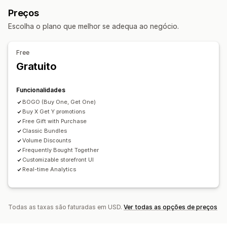
Venda superior do carrinho
Preços
Venda superior na página do produto
Escolha o plano que melhor se adequa ao negócio.
Suplementos com um clique
Painel deslizante do carrinho
Pop-ups
CSS personalizado
HTML personalizado
Free
Várias moedas
Regras personalizadas
Gratuito
Ofertas e recomendações
Ofertas gratuitas
Envio gratuito
Pacotes
Funcionalidades
Descontos de volume
Descontos diferenciados
BOGO (Buy One, Get One)
Processamento prioritário
Buy X Get Y promotions
Free Gift with Purchase
Classic Bundles
Volume Discounts
Frequently Bought Together
Customizable storefront UI
Real-time Analytics
Todas as taxas são faturadas em USD.
Ver todas as opções de preços