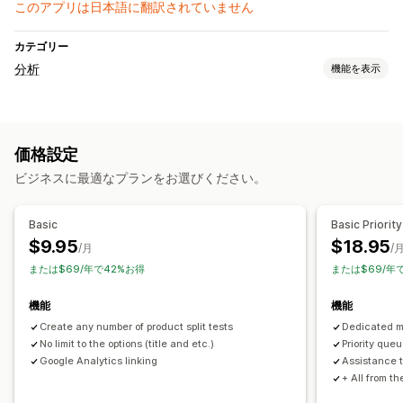
このアプリは日本語に翻訳されていません
カテゴリー
分析
機能を表示
マーケティングと販売
購入の追跡
価格設定
ビジネスに最適なプランをお選びください。
Basic
Basic Priority
$9.95
$18.95
/月
/
または$69/年で42%お得
または$69/年
機能
機能
Create any number of product split tests
Dedicated 
No limit to the options (title and etc.)
Priority queu
Google Analytics linking
Assistance t
+ All from t