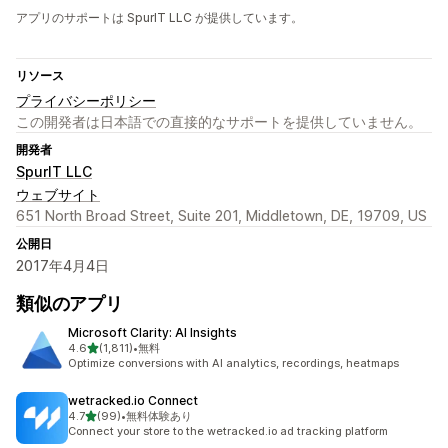
アプリのサポートは SpurIT LLC が提供しています。
リソース
プライバシーポリシー
この開発者は日本語での直接的なサポートを提供していません。
開発者
SpurIT LLC
ウェブサイト
651 North Broad Street, Suite 201, Middletown, DE, 19709, US
公開日
2017年4月4日
類似のアプリ
Microsoft Clarity: AI Insights
5つ星中
4.6
(1,811)
•
無料
合計レビュー数：1811件
Optimize conversions with AI analytics, recordings, heatmaps
wetracked.io Connect
5つ星中
4.7
(99)
•
無料体験あり
合計レビュー数：99件
Connect your store to the wetracked.io ad tracking platform