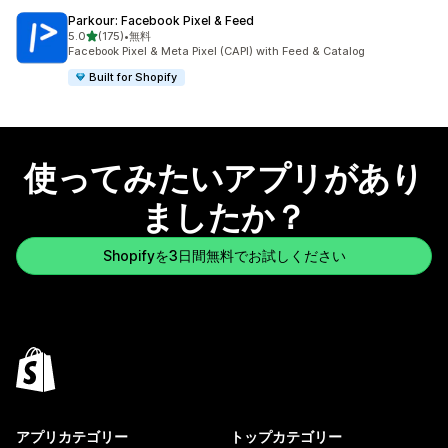
Parkour: Facebook Pixel & Feed
5つ星中
5.0
(175)
•
無料
合計レビュー数：175件
Facebook Pixel & Meta Pixel (CAPI) with Feed & Catalog
Built for Shopify
使ってみたいアプリがあり
ましたか？
Shopifyを3日間無料でお試しください
アプリカテゴリー
トップカテゴリー