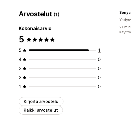
Arvostelut
Sonya
(1)
Yhdysv
21 min
Kokonaisarvio
käyttö
5
5
1
4
0
3
0
2
0
1
0
Kirjoita arvostelu
Kaikki arvostelut