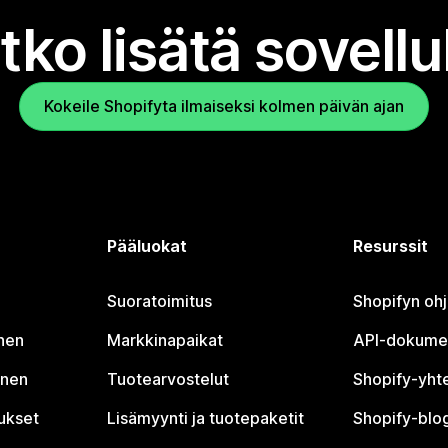
tko lisätä sovell
Kokeile Shopifyta ilmaiseksi kolmen päivän ajan
Pääluokat
Resurssit
Suoratoimitus
Shopifyn oh
nen
Markkinapaikat
API-dokume
inen
Tuotearvostelut
Shopify-yht
tukset
Lisämyynti ja tuotepaketit
Shopify-blog