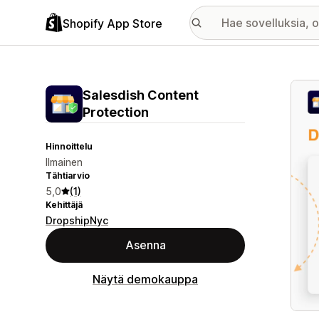
Shopify App Store
Esitt
Salesdish Content
Protection
Hinnoittelu
Ilmainen
Tähtiarvio
5,0
(1)
Kehittäjä
DropshipNyc
Asenna
Näytä demokauppa