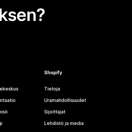
uksen?
Shopify
jekeskus
Tietoja
ntaatio
Uramahdollisuudet
eisö
Sijoittajat
i
Lehdistö ja media