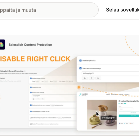
Selaa sovellu
elykuvagalleria