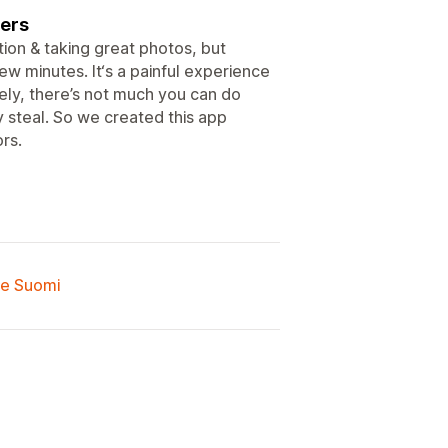
eers
ion & taking great photos, but
ew minutes. It‘s a painful experience
ely, there’s not much you can do
y steal. So we created this app
rs.
lle Suomi