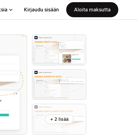
ksia
Kirjaudu sisään
Aloita maksutta
+ 2 lisää