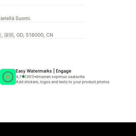
ielellä Suomi.
, GD, 518000, CN
Easy Watermarks | Engage
/ 5 tähteä
4,7
(301)
•
Ilmainen sopimus saatavilla
301 arvostelua yhteensä
Add stickers, logos and texts to your product photos