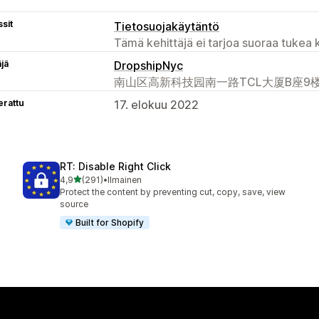
sit
Tietosuojakäytäntö
Tämä kehittäjä ei tarjoa suoraa tukea k
äjä
DropshipNyc
南山区高新科技园南一路TCL大厦B座9楼, 深圳
erattu
17. elokuu 2022
RT: Disable Right Click
/ 5 tähteä
4,9
(291)
•
Ilmainen
291 arvostelua yhteensä
Protect the content by preventing cut, copy, save, view
source
Built for Shopify