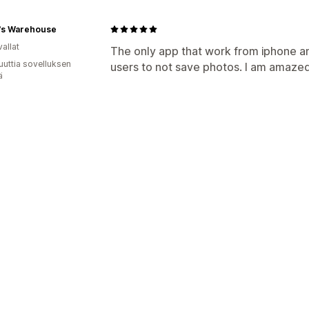
's Warehouse
allat
The only app that work from iphone a
uuttia sovelluksen
users to not save photos. I am amazed.
ä