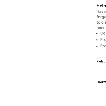
Help
Have 
forge
to di
once 
Con
Pr
Pro
Kielet
Luoka