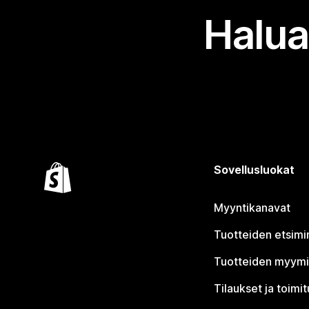
Halua
Sovellusluokat
Myyntikanavat
Tuotteiden etsimi
Tuotteiden myym
Tilaukset ja toimi