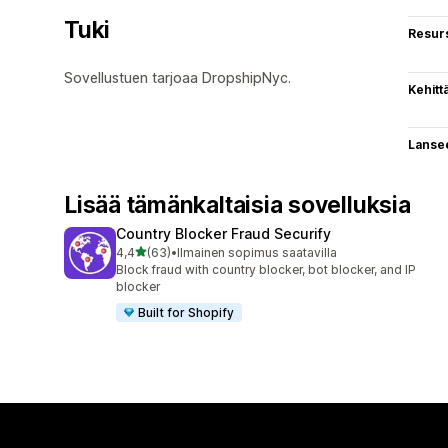
Tuki
Resurs
Sovellustuen tarjoaa DropshipNyc.
Kehitt
Lanse
Lisää tämänkaltaisia sovelluksia
Country Blocker Fraud Securify
/ 5 tähteä
4,4
(63)
•
Ilmainen sopimus saatavilla
63 arvostelua yhteensä
Block fraud with country blocker, bot blocker, and IP
blocker
Built for Shopify