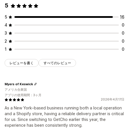
5
受取オプション
実店舗
複数ロケーション
準備時間
日付ピッカー
5
16
スケジュール
時間枠
4
0
リアルタイム追跡
3
0
SMS通知
配送マップ
メール通知
予想配達時刻
2
0
ドライバー追跡
注文追跡
配達証明
ウェブプッシュ通知
1
0
追跡ページ
ルートの最適化
レビューを書く
すべてのレビュー
Myers of Keswick
アメリカ合衆国
アプリの使用期間：3ヶ月
2026年4月17日
As a New York–based business running both a local operation
and a Shopify store, having a reliable delivery partner is critical
for us. Since switching to GetCho earlier this year, the
experience has been consistently strong.