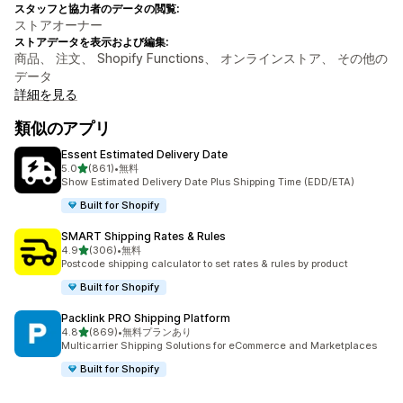
スタッフと協力者のデータの閲覧:
ストアオーナー
ストアデータを表示および編集:
商品、 注文、 Shopify Functions、 オンラインストア、 その他の
データ
詳細を見る
類似のアプリ
Essent Estimated Delivery Date
5つ星中
5.0
(861)
•
無料
合計レビュー数：861件
Show Estimated Delivery Date Plus Shipping Time (EDD/ETA)
Built for Shopify
SMART Shipping Rates & Rules
5つ星中
4.9
(306)
•
無料
合計レビュー数：306件
Postcode shipping calculator to set rates & rules by product
Built for Shopify
Packlink PRO Shipping Platform
5つ星中
4.8
(869)
•
無料プランあり
合計レビュー数：869件
Multicarrier Shipping Solutions for eCommerce and Marketplaces
Built for Shopify