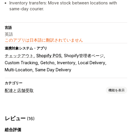
Inventory transfers: Move stock between locations with
same-day courier.
言語
英語
このアプリは日本語に翻訳されていません
連携対象システム・アプリ
チェックアウト
Shopify POS
Shopify管理者ページ
Custom Tracking
Getcho
Inventory
Local Delivery
Multi-Location
Same Day Delivery
カテゴリー
配達と店舗受取
機能を表示
配達オプション
除外日の設定
締切時刻
日付ピッカー
動的手数料
レビュー
(16)
複数ロケーション
準備時間
ルート計画
ドライバーの割り当て
住所の確認
配送ラベル
カスタムメッセージ
総合評価