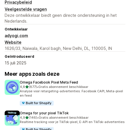
Privacybeleid
Veelgestelde vragen
Deze ontwikkelaar biedt geen directe ondersteuning in het
Nederlands.
Ontwikkelaar
adyogi.com
Website
1626/33, Naiwala, Karol bagh, New Delhi, DL, 110005, IN
Geïntroduceerd
15 juli 2025
Meer apps zoals deze
Omega Facebook Pixel Meta Feed
van 5 sterren
4,8
(877)
•
Gratis abonnement beschikbaar
877 recensies in totaal
Analyse voor retargeting-advertenties: Facebook CAPI, Meta-pixel
en feed
Built for Shopify
Omega for your pixel TikTok
van 5 sterren
4,9
(146)
•
Gratis abonnement beschikbaar
146 recensies in totaal
Realtime tracking voor je TikTok-pixel, E-API en TikTok-advertenties
Built for Shopify