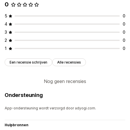
0
5
0
4
0
3
0
2
0
1
0
Een recensie schrijven
Alle recensies
Nog geen recensies
Ondersteuning
App-ondersteuning wordt verzorgd door adyogi.com.
Hulpbronnen