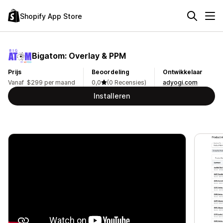
Shopify App Store
Bigatom: Overlay & PPM
Prijs
Beoordeling
Ontwikkelaar
Vanaf $299 per maand
0,0
(0 Recensies)
adyogi.com
Installeren