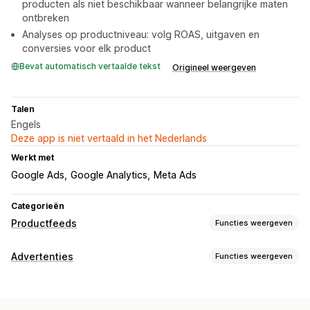
producten als niet beschikbaar wanneer belangrijke maten
ontbreken
Analyses op productniveau: volg ROAS, uitgaven en
conversies voor elk product
Bevat automatisch vertaalde tekst
Origineel weergeven
Talen
Engels
Deze app is niet vertaald in het Nederlands
Werkt met
Google Ads
Google Analytics
Meta Ads
Categorieën
Productfeeds
Functies weergeven
Aanpassing van feeds
Advertenties
Functies weergeven
Kenmerkfiltering
Kenmerktoewijzing
Metavelden
Targeting
AI-toewijzing
Aangepaste labels
Remarketing-tags
Productcategorie
Variantsynchronisatie