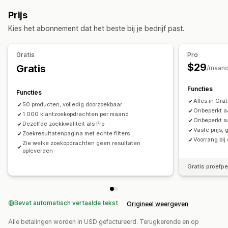
Automatisch aanvullen
Direct zoeken
AI-zoekopdracht
Prijs
Tolerantie voor typfouten
Zoeksuggesties
Kies het abonnement dat het beste bij je bedrijf past.
Productaanbevelingen
Zoekbalk
Aanpassing van weergave
Gratis
Pro
Mobiel responsief
Aangepaste stijl
Filterweergave
$29
Gratis
/maan
Aangepaste filters
Zoekresultatenpagina
Functies
Functies
Analytics
Alles in Grat
50 producten, volledig doorzoekbaar
Conversietracking
Aangepaste dashboards
Onbeperkt aa
1.000 klantzoekopdrachten per maand
Gedragsinzichten
Zoekopdrachten
Onbeperkt a
Dezelfde zoekkwaliteit als Pro
Vaste prijs,
Zoekresultatenpagina met echte filters
Voorrang bi
Zie welke zoekopdrachten geen resultaten
opleverden
Gratis proefp
Bevat automatisch vertaalde tekst
Origineel weergeven
Alle betalingen worden in USD gefactureerd. Terugkerende en op