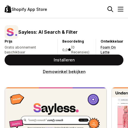
Shopify App Store
Sayless: AI Search & Filter
Prijs
Beoordeling
Ontwikkelaar
Gratis abonnement
(0
Foam On
0,0
beschikbaar
Recensies)
Latte
Installeren
Demowinkel bekijken