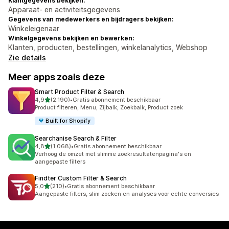
Klantgegevens bekijken:
Apparaat- en activiteitsgegevens
Gegevens van medewerkers en bijdragers bekijken:
Winkeleigenaar
Winkelgegevens bekijken en bewerken:
Klanten, producten, bestellingen, winkelanalytics, Webshop
Zie details
Meer apps zoals deze
Smart Product Filter & Search
van 5 sterren
4,9
(2.190)
•
Gratis abonnement beschikbaar
2190 recensies in totaal
Product filteren, Menu, Zijbalk, Zoekbalk, Product zoek
Built for Shopify
Searchanise Search & Filter
van 5 sterren
4,8
(1.068)
•
Gratis abonnement beschikbaar
1068 recensies in totaal
Verhoog de omzet met slimme zoekresultatenpagina's en
aangepaste filters
Findter Custom Filter & Search
van 5 sterren
5,0
(210)
•
Gratis abonnement beschikbaar
210 recensies in totaal
Aangepaste filters, slim zoeken en analyses voor echte conversies