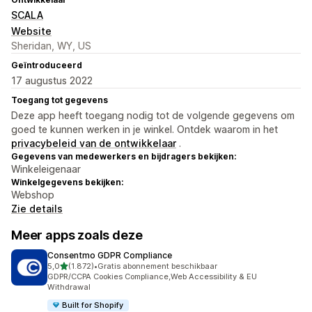
SCALA
Website
Sheridan, WY, US
Geïntroduceerd
17 augustus 2022
Toegang tot gegevens
Deze app heeft toegang nodig tot de volgende gegevens om
goed te kunnen werken in je winkel. Ontdek waarom in het
privacybeleid van de ontwikkelaar
.
Gegevens van medewerkers en bijdragers bekijken:
Winkeleigenaar
Winkelgegevens bekijken:
Webshop
Zie details
Meer apps zoals deze
Consentmo GDPR Compliance
van 5 sterren
5,0
(1.872)
•
Gratis abonnement beschikbaar
1872 recensies in totaal
GDPR/CCPA Cookies Compliance,Web Accessibility & EU
Withdrawal
Built for Shopify