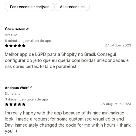
APA-NZPA
APPI
CCPA
CPRA
CTDPA
ePrivacy
FADP
AVG
Een recensie schrijven
Alle recensies
LGPD
PDPA
PIPEDA
POPIA
UCPA
VCDPA
Ótica Belém
Brazilië
8 minuten gebruiken de app
27 oktober 2023
Melhor app de LGPD para a Shopify no Brasil. Consegui
configurar do jeito que eu queria com bordas arredondadas e
nas cores certas. Está de parabéns!
Andreas Wolff
Duitsland
3 dagen gebruiken de app
28 augustus 2023
I'm really happy with the app because of its nice minimalistic
look. I made a request for some customised visual edits and
Davi immediately changed the code for me within hours - thank
you! :)