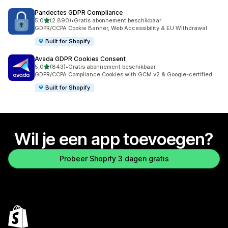
Pandectes GDPR Compliance
van 5 sterren
5,0
(2.890)
•
Gratis abonnement beschikbaar
2890 recensies in totaal
GDPR/CCPA Cookie Banner, Web Accessibility & EU Withdrawal
Built for Shopify
Avada GDPR Cookies Consent
van 5 sterren
5,0
(843)
•
Gratis abonnement beschikbaar
843 recensies in totaal
GDPR/CCPA Compliance Cookies with GCM v2 & Google-certified
Built for Shopify
Wil je een app toevoegen?
Probeer Shopify 3 dagen gratis