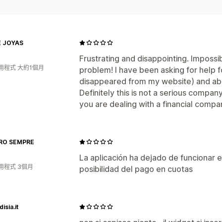
 JOYAS
Frustrating and disappointing. Imposs
用程式 大約1個月
problem! I have been asking for help f
disappeared from my website) and ab
Definitely this is not a serious compan
you are dealing with a financial compa
RO SEMPRE
La aplicación ha dejado de funcionar e
用程式 3個月
posibilidad del pago en cuotas
isia.it