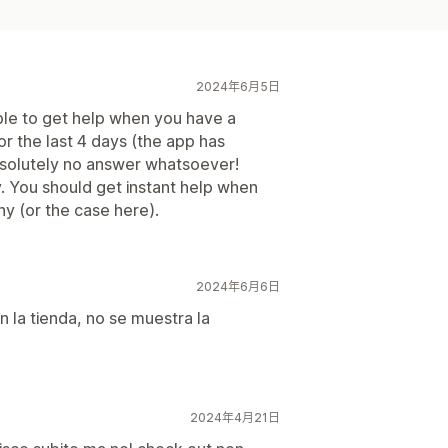
2024年6月5日
ible to get help when you have a
or the last 4 days (the app has
solutely no answer whatsoever!
y. You should get instant help when
ny (or the case here).
2024年6月6日
n la tienda, no se muestra la
2024年4月21日