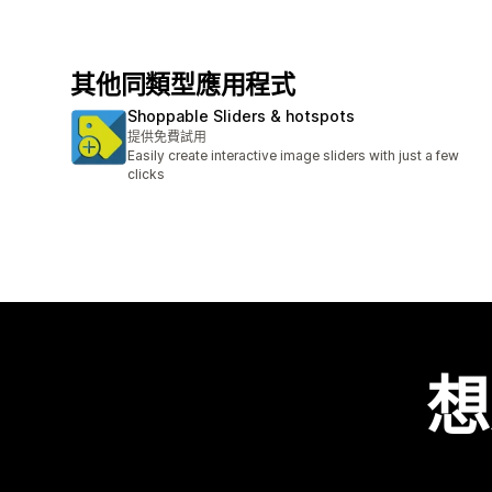
其他同類型應用程式
Shoppable Sliders & hotspots
提供免費試用
Easily create interactive image sliders with just a few
clicks
想