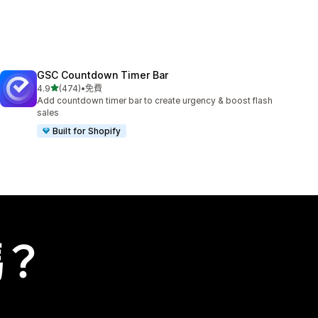
GSC Countdown Timer Bar
滿分 5 顆星
4.9
(474)
•
免費
共有 474 則評價
Add countdown timer bar to create urgency & boost flash
sales
Built for Shopify
嗎？