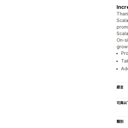
Incr
Thank
Scala
promo
Scala
On-si
grow
Pro
Tai
Ad
語言
可與以
類別