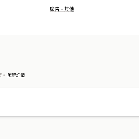
橫幅類型
廣告 - 其他
產品頁面
促銷資訊
自訂
自訂 CSS
多國語言
行動裝置回應式設
發票。
瞭解詳情