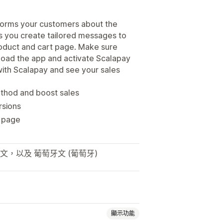
forms your customers about the
s you create tailored messages to
roduct and cart page. Make sure
load the app and activate Scalapay
with Scalapay and see your sales
ethod and boost sales
rsions
t page
文，以及 葡萄牙文 (葡萄牙)
顯示功能