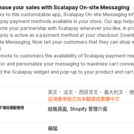
ease your sales with Scalapay On-site Messaging
s to this customizable app, Scalapay On-site Messaging in
pay payment methods available in your store. Our app help
te your partnership with Scalapay wherever you like, in p
pay is active as a payment method at your checkout. Down
te Messaging. Now tell your customers that they can shop 
!
mote to customers the availability of Scalapay payment m
lor and personalize your messaging to maximize cart conve
d the Scalapay widget and pop-up to your product and car
英文、 法文、 西班牙文、 義大利文、 德
這項應用程式尚未翻譯成繁體中文
下項目搭配使用
結帳頁面
Shopify 管理介面
橫幅