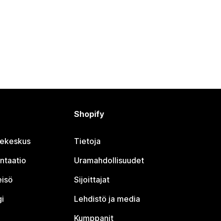
Shopify
jekeskus
Tietoja
ntaatio
Uramahdollisuudet
eisö
Sijoittajat
i
Lehdistö ja media
Kumppanit