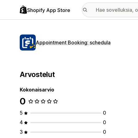
Shopify App Store
Appointment Booking: schedula
Arvostelut
Kokonaisarvio
0
5
0
4
0
3
0