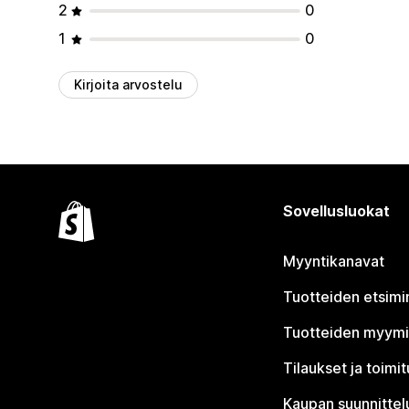
2
0
1
0
Kirjoita arvostelu
Sovellusluokat
Myyntikanavat
Tuotteiden etsimi
Tuotteiden myym
Tilaukset ja toimi
Kaupan suunnittel