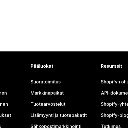
Pääluokat
Resurssit
Suoratoimitus
Shopifyn oh
nen
Markkinapaikat
API-dokume
inen
Tuotearvostelut
Shopify-yht
tukset
Lisämyynti ja tuotepaketit
Shopify-blog
u
Sähköpostimarkkinointi
Tutkimus