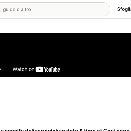
Sfogli
ria immagini in evidenza
ly specify delivery/pickup date & time at Cart pag