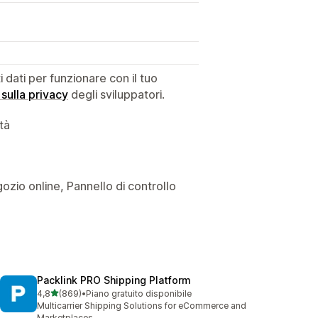
dati per funzionare con il tuo
 sulla privacy
degli sviluppatori.
ità
gozio online, Pannello di controllo
Packlink PRO Shipping Platform
stelle su 5
4,8
(869)
•
Piano gratuito disponibile
869 recensioni totali
Multicarrier Shipping Solutions for eCommerce and
Marketplaces