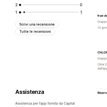
2
0
1
1
Giapp
Scrivi una recensione
14 gior
Tutte le recensioni
CHLO
Giapp
Oltre 2
dell’ap
Assistenza
Risor
Assistenza per l’app fornita da Capital