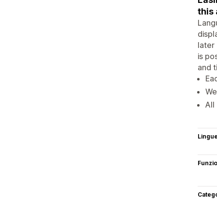
this
Langu
displ
later
is po
and t
Eac
We 
All
Lingu
Funzi
Categ