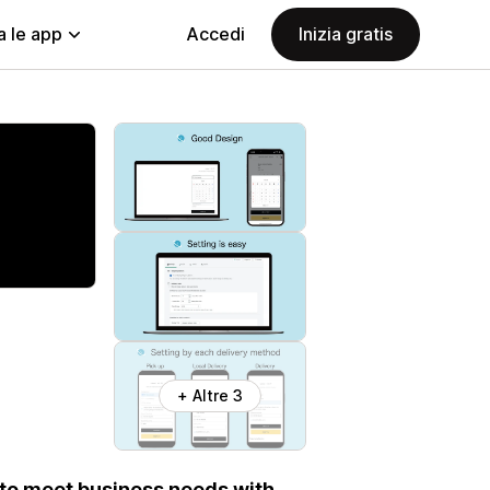
a le app
Accedi
Inizia gratis
+ Altre 3
e to meet business needs with