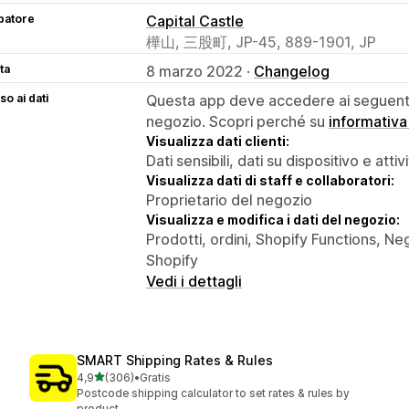
patore
Capital Castle
樺山, 三股町, JP-45, 889-1901, JP
ta
8 marzo 2022 ·
Changelog
o ai dati
Questa app deve accedere ai seguenti 
negozio. Scopri perché su
informativa
Visualizza dati clienti:
Dati sensibili, dati su dispositivo e attiv
Visualizza dati di staff e collaboratori:
Proprietario del negozio
Visualizza e modifica i dati del negozio:
Prodotti, ordini, Shopify Functions, Ne
Shopify
Vedi i dettagli
SMART Shipping Rates & Rules
stelle su 5
4,9
(306)
•
Gratis
306 recensioni totali
Postcode shipping calculator to set rates & rules by
product