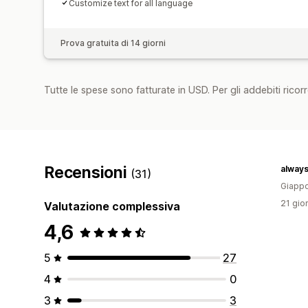
Customize text for all language
Prova gratuita di 14 giorni
Tutte le spese sono fatturate in USD. Per gli addebiti ricorre
Recensioni
always
(31)
Giapp
21 gior
Valutazione complessiva
4,6
5
27
4
0
3
3