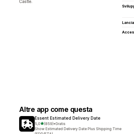
Castle.
Svilup
Lancia
Access
Altre app come questa
Essent Estimated Delivery Date
stelle su 5
5,0
(859)
•
Gratis
859 recensioni totali
Show Estimated Delivery Date Plus Shipping Time
(EDD/ETA)