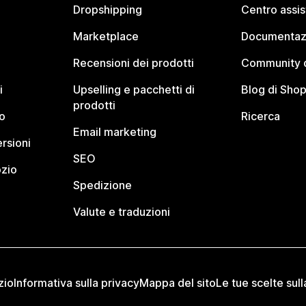
Dropshipping
Centro assi
Marketplace
Documentaz
Recensioni dei prodotti
Community d
i
Upselling e pacchetti di
Blog di Shop
prodotti
o
Ricerca
Email marketing
rsioni
SEO
ozio
Spedizione
Valute e traduzioni
zio
Informativa sulla privacy
Mappa del sito
Le tue scelte sull