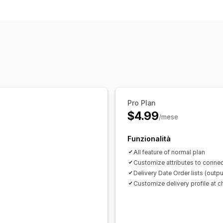
Opzioni di consegna
Blocco di date
Orari limite
Selettore
Messaggi personalizzati
Opzioni di ritiro
In negozio
Tempi di preparazione
Se
Pro Plan
$4.99
/mese
Funzionalità
All feature of normal plan
Customize attributes to connec
Delivery Date Order lists (outpu
Customize delivery profile at 