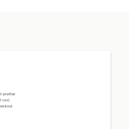
 di data
Etichette di spedizione
lettore di data
Fasce orarie
t another
t csv)
checkout