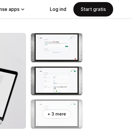
se apps
Log ind
Start gratis
+ 3 mere