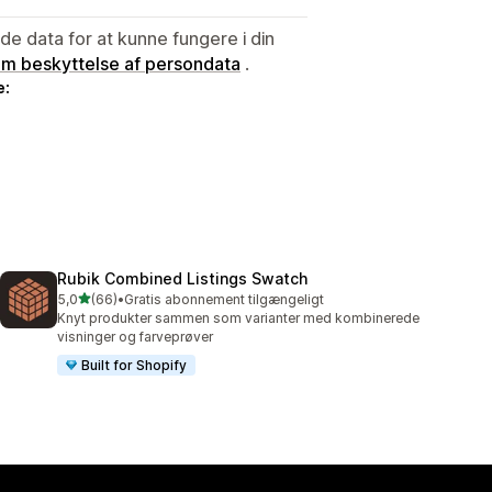
e data for at kunne fungere i din
 om beskyttelse af persondata
.
e:
Rubik Combined Listings Swatch
ud af 5 stjerner
5,0
(66)
•
Gratis abonnement tilgængeligt
66 anmeldelser i alt
Knyt produkter sammen som varianter med kombinerede
visninger og farveprøver
Built for Shopify