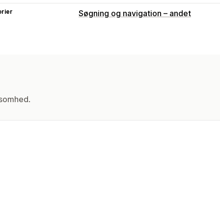
rier
Søgning og navigation – andet
ksomhed.