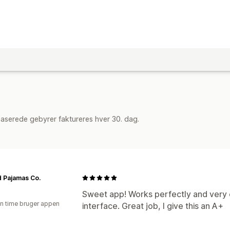
aserede gebyrer faktureres hver 30. dag.
 Pajamas Co.
Sweet app! Works perfectly and very e
en time bruger appen
interface. Great job, I give this an A+