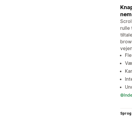
Knap
nemm
Scrol
rulle
tilta
brows
vejen
Fle
Væ
Kan
Int
Und
Ind
Sprog