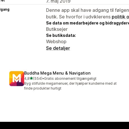
ret
7. maj 2019
dgang
Denne app skal have adgang til følgend
butik. Se hvorfor i udviklerens
politik
Se data om medarbejdere og bidragyder
Butiksejer
Se butiksdata:
Webshop
Se detaljer
Buddha Mega Menu & Navigation
ud af 5 stjerner
4,8
(554)
•
Gratis abonnement tilgængeligt
554 anmeldelser i alt
Byg stilfulde megamenuer, der hjælper kunderne med at
finde produkter hurtigt