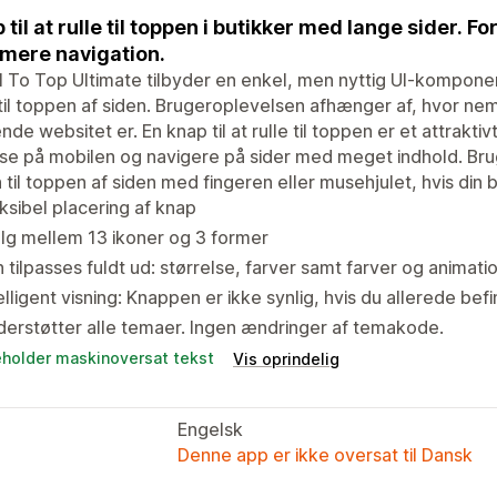
 til at rulle til toppen i butikker med lange sider.
ere navigation.
l To Top Ultimate tilbyder en enkel, men nyttig UI-komponen
 til toppen af siden. Brugeroplevelsen afhænger af, hvor nem
lende websitet er. En knap til at rulle til toppen er et attra
e på mobilen og navigere på sider med meget indhold. Brug
 til toppen af siden med fingeren eller musehjulet, hvis din but
ksibel placering af knap
lg mellem 13 ikoner og 3 former
 tilpasses fuldt ud: størrelse, farver samt farver og anima
elligent visning: Knappen er ikke synlig, hvis du allerede bef
erstøtter alle temaer. Ingen ændringer af temakode.
eholder maskinoversat tekst
Vis oprindelig
Engelsk
Denne app er ikke oversat til Dansk