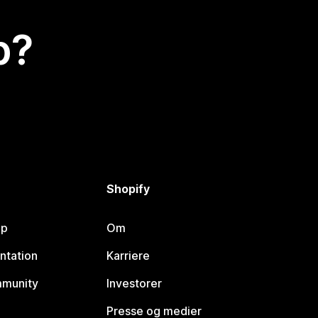
p?
Shopify
lp
Om
ntation
Karriere
mmunity
Investorer
Presse og medier