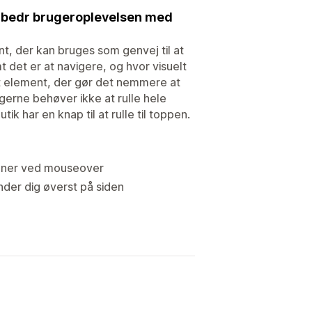
 Forbedr brugeroplevelsen med
t, der kan bruges som genvej til at
t det er at navigere, og hvor visuelt
ktivt element, der gør det nemmere at
erne behøver ikke at rulle hele
ik har en knap til at rulle til toppen.
tioner ved mouseover
inder dig øverst på siden