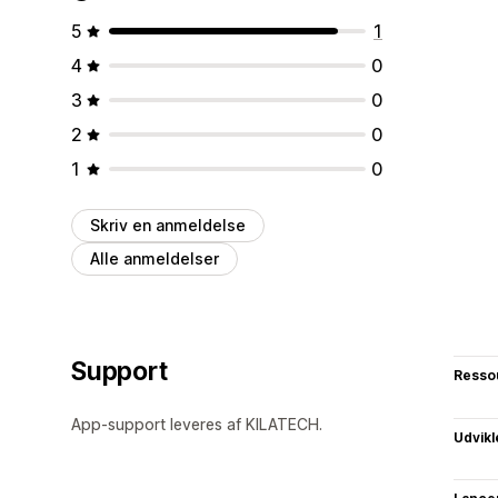
5
1
4
0
3
0
2
0
1
0
Skriv en anmeldelse
Alle anmeldelser
Support
Resso
App-support leveres af KILATECH.
Udvikl