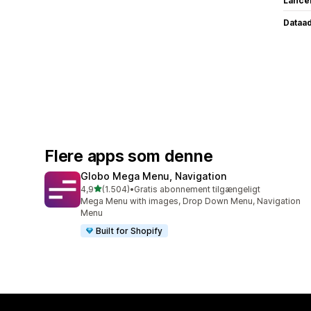
Lance
Dataa
Flere apps som denne
Globo Mega Menu, Navigation
ud af 5 stjerner
4,9
(1.504)
•
Gratis abonnement tilgængeligt
1504 anmeldelser i alt
Mega Menu with images, Drop Down Menu, Navigation
Menu
Built for Shopify