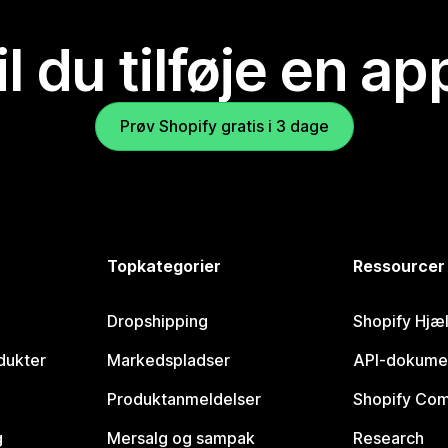
il du tilføje en ap
Prøv Shopify gratis i 3 dage
Topkategorier
Ressourcer
Dropshipping
Shopify Hjæ
dukter
Markedspladser
API-dokume
Produktanmeldelser
Shopify Co
g
Mersalg og sampak
Research