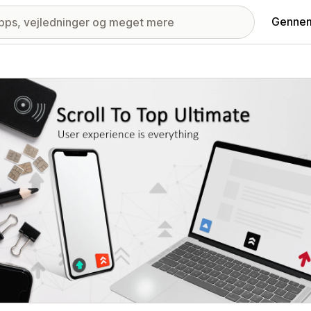
Gennem
ri med udvalgte billeder