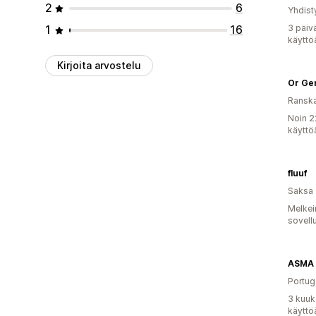
2
6
Yhdist
1
16
3 päiv
käyttö
Kirjoita arvostelu
Or Ge
Ransk
Noin 2
käyttö
fluuf
Saksa
Melkei
sovell
Portug
3 kuuk
käyttö