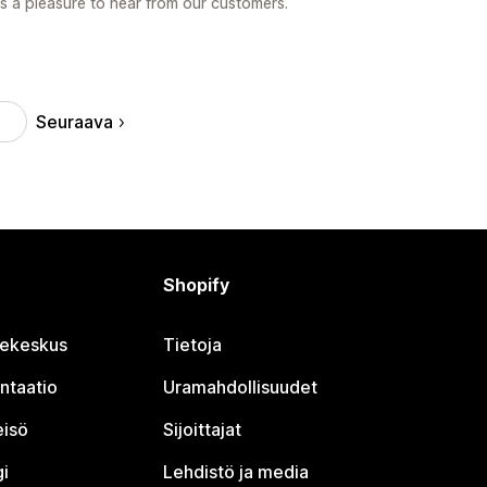
ys a pleasure to hear from our customers.
Seuraava
Shopify
jekeskus
Tietoja
ntaatio
Uramahdollisuudet
eisö
Sijoittajat
i
Lehdistö ja media