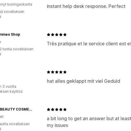
ynyt kuningaskunta
instant help desk response. Perfect
ää sovelluksen
ä
mmes Shop
a
Très pratique et le service client est e
2 tuntia sovelluksen
ä
hat alles geklappt mit viel Geduld
n 3 vuotta
uksen käyttöä
ASMA BEAUTY COSMETICS
ali
a bit long to get an answer but at leas
autta sovelluksen
my issues
ä