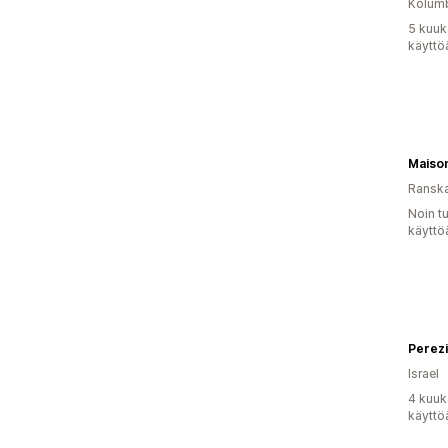
Kolum
5 kuuk
käyttö
Maiso
Ransk
Noin t
käyttö
Perez
Israel
4 kuuk
käyttö