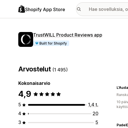
Shopify App Store
TrustWILL Product Reviews app
Built for Shopify
Arvostelut
(1 495)
Kokonaisarvio
L'Aud
4,9
Ransk
10 päi
5
1,4 t.
käyttö
4
20
3
5
PadelD