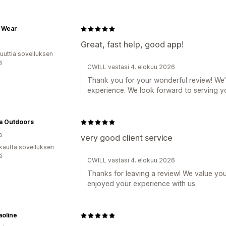
 Wear
Great, fast help, good app!
uuttia sovelluksen
ä
CWILL vastasi 4. elokuu 2026
Thank you for your wonderful review! We’r
experience. We look forward to serving y
a Outdoors
a
very good client service
kautta sovelluksen
ä
CWILL vastasi 4. elokuu 2026
Thanks for leaving a review! We value yo
enjoyed your experience with us.
aoline