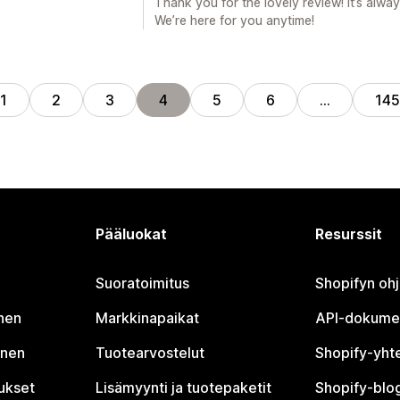
Thank you for the lovely review! It’s alwa
We’re here for you anytime!
1
2
3
4
5
6
…
145
Pääluokat
Resurssit
Suoratoimitus
Shopifyn oh
nen
Markkinapaikat
API-dokume
inen
Tuotearvostelut
Shopify-yht
tukset
Lisämyynti ja tuotepaketit
Shopify-blog