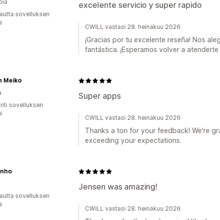
bia
excelente servicio y super rapido
autta sovelluksen
ä
CWILL vastasi 28. heinäkuu 2026
¡Gracias por tu excelente reseña! Nos ale
fantástica. ¡Esperamos volver a atenderte
n Meiko
a
Super apps
unti sovelluksen
ä
CWILL vastasi 28. heinäkuu 2026
Thanks a ton for your feedback! We're gra
exceeding your expectations.
inho
Jensen was amazing!
autta sovelluksen
ä
CWILL vastasi 28. heinäkuu 2026