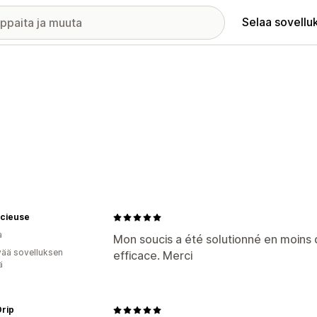
Selaa sovellu
acieuse
a
Mon soucis a été solutionné en moins d
vää sovelluksen
efficace. Merci
ä
rip