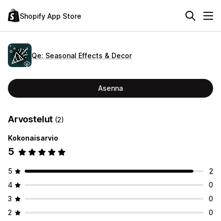
Shopify App Store
Qe: Seasonal Effects & Decor
Asenna
Arvostelut
(2)
Kokonaisarvio
5
5
2
4
0
3
0
2
0