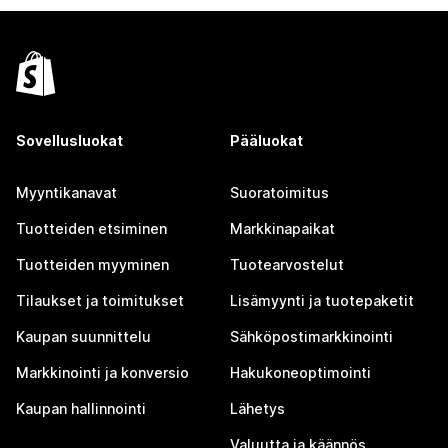
Sovellusluokat
Pääluokat
Myyntikanavat
Suoratoimitus
Tuotteiden etsiminen
Markkinapaikat
Tuotteiden myyminen
Tuotearvostelut
Tilaukset ja toimitukset
Lisämyynti ja tuotepaketit
Kaupan suunnittelu
Sähköpostimarkkinointi
Markkinointi ja konversio
Hakukoneoptimointi
Kaupan hallinnointi
Lähetys
Valuutta ja käännös