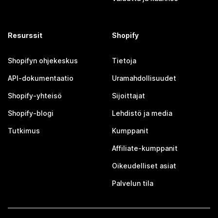
Resurssit
Shopify
Shopifyn ohjekeskus
Tietoja
API-dokumentaatio
Uramahdollisuudet
Shopify-yhteisö
Sijoittajat
Shopify-blogi
Lehdistö ja media
Tutkimus
Kumppanit
Affiliate-kumppanit
Oikeudelliset asiat
Palvelun tila