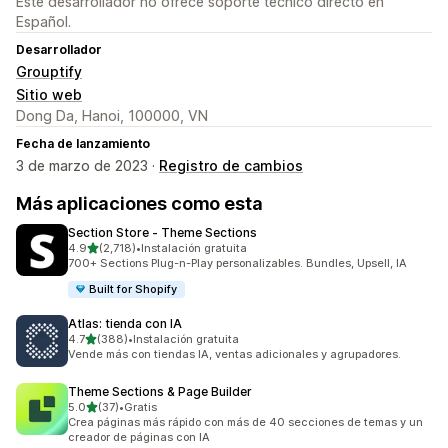
Este desarrollador no ofrece soporte técnico directo en
Español.
Desarrollador
Grouptify
Sitio web
Dong Da, Hanoi, 100000, VN
Fecha de lanzamiento
3 de marzo de 2023 ·
Registro de cambios
Más aplicaciones como esta
Section Store ‑ Theme Sections
de 5 estrellas
4.9
(2,718)
•
Instalación gratuita
2718 reseñas en total
700+ Sections Plug-n-Play personalizables. Bundles, Upsell, IA
Built for Shopify
Atlas: tienda con IA
de 5 estrellas
4.7
(388)
•
Instalación gratuita
388 reseñas en total
Vende más con tiendas IA, ventas adicionales y agrupadores.
Theme Sections & Page Builder
de 5 estrellas
5.0
(37)
•
Gratis
37 reseñas en total
Crea páginas más rápido con más de 40 secciones de temas y un
creador de páginas con IA