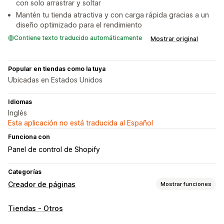
con solo arrastrar y soltar
Mantén tu tienda atractiva y con carga rápida gracias a un
diseño optimizado para el rendimiento
Contiene texto traducido automáticamente
Mostrar original
Popular en tiendas como la tuya
Ubicadas en Estados Unidos
Idiomas
Inglés
Esta aplicación no está traducida al Español
Funciona con
Panel de control de Shopify
Categorías
Creador de páginas
Mostrar funciones
Tipos de páginas
Tiendas - Otros
Páginas de destino
Páginas de inicio
Páginas de producto