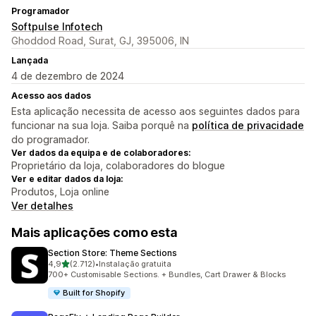
Programador
Softpulse Infotech
Ghoddod Road, Surat, GJ, 395006, IN
Lançada
4 de dezembro de 2024
Acesso aos dados
Esta aplicação necessita de acesso aos seguintes dados para
funcionar na sua loja. Saiba porquê na
política de privacidade
do programador.
Ver dados da equipa e de colaboradores:
Proprietário da loja, colaboradores do blogue
Ver e editar dados da loja:
Produtos, Loja online
Ver detalhes
Mais aplicações como esta
Section Store: Theme Sections
de 5 estrelas
4,9
(2.712)
•
Instalação gratuita
2712 total de avaliações
700+ Customisable Sections. + Bundles, Cart Drawer & Blocks
Built for Shopify