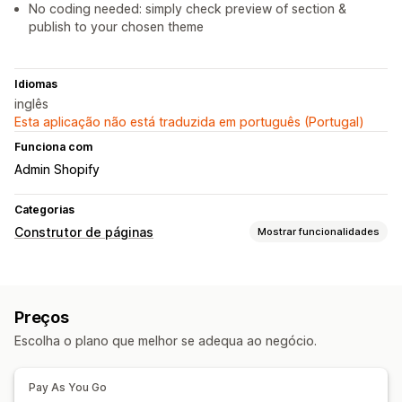
No coding needed: simply check preview of section &
publish to your chosen theme
Idiomas
inglês
Esta aplicação não está traduzida em português (Portugal)
Funciona com
Admin Shopify
Categorias
Construtor de páginas
Mostrar funcionalidades
Tipos de páginas
Páginas de destino
Páginas iniciais
FAQ
Preços
Páginas de contacto
Páginas «Sobre nós»
Rodapés
Escolha o plano que melhor se adequa ao negócio.
Páginas 404
Páginas de imprensa
Páginas de emprego
Páginas jurídicas
Páginas de preços
Secções temáticas
Pay As You Go
Páginas personalizadas