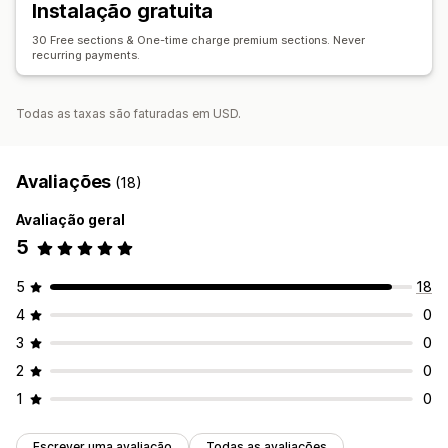
Instalação gratuita
Páginas de gestão
30 Free sections & One-time charge premium sections. Never
Ferramenta do editor
Páginas de rascunho
recurring payments.
Secções globais
Código personalizado
SEO
Reatividade móvel
Carregamento lento
Todas as taxas são faturadas em USD.
Avaliações
(18)
Avaliação geral
5
5
18
4
0
3
0
2
0
1
0
Escrever uma avaliação
Todas as avaliações