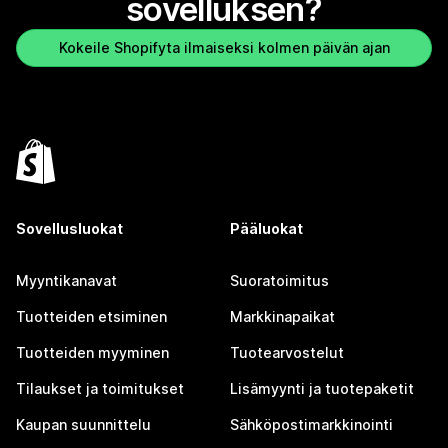
sovelluksen?
Kokeile Shopifyta ilmaiseksi kolmen päivän ajan
Sovellusluokat
Pääluokat
Myyntikanavat
Suoratoimitus
Tuotteiden etsiminen
Markkinapaikat
Tuotteiden myyminen
Tuotearvostelut
Tilaukset ja toimitukset
Lisämyynti ja tuotepaketit
Kaupan suunnittelu
Sähköpostimarkkinointi