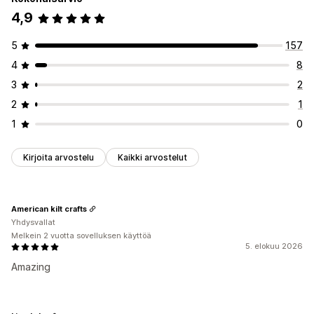
Oikeudelliset sivut
Hinnoittelusivut
Teemaosiot
4,9
Mukautetut sivut
5
157
Sivujen ylläpito
4
8
Elementit
Mallit
Globaalit osiot
Mukautetut fontit
3
2
Mukautettu koodi
Mobiiliresponsiivisuus
Laiska lataus
2
1
1
0
Kirjoita arvostelu
Kaikki arvostelut
American kilt crafts
Yhdysvallat
Melkein 2 vuotta sovelluksen käyttöä
5. elokuu 2026
Amazing