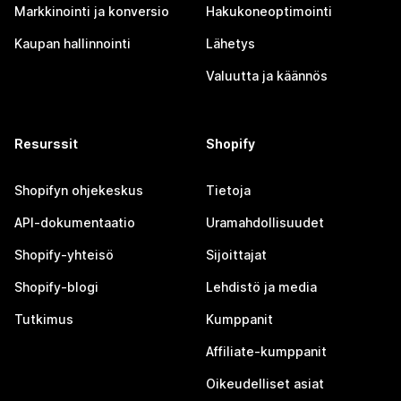
Markkinointi ja konversio
Hakukoneoptimointi
Kaupan hallinnointi
Lähetys
Valuutta ja käännös
Resurssit
Shopify
Shopifyn ohjekeskus
Tietoja
API-dokumentaatio
Uramahdollisuudet
Shopify-yhteisö
Sijoittajat
Shopify-blogi
Lehdistö ja media
Tutkimus
Kumppanit
Affiliate-kumppanit
Oikeudelliset asiat