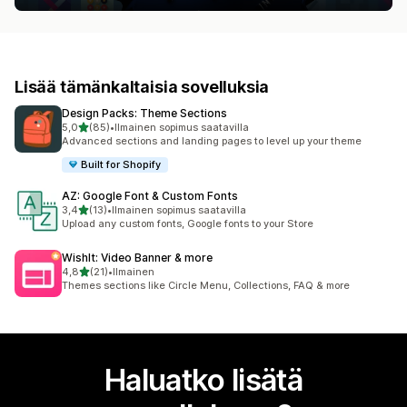
Lisää tämänkaltaisia sovelluksia
Design Packs: Theme Sections
/ 5 tähteä
5,0
(85)
•
Ilmainen sopimus saatavilla
85 arvostelua yhteensä
Advanced sections and landing pages to level up your theme
Built for Shopify
AZ: Google Font & Custom Fonts
/ 5 tähteä
3,4
(13)
•
Ilmainen sopimus saatavilla
13 arvostelua yhteensä
Upload any custom fonts, Google fonts to your Store
WishIt: Video Banner & more
/ 5 tähteä
4,8
(21)
•
Ilmainen
21 arvostelua yhteensä
Themes sections like Circle Menu, Collections, FAQ & more
Haluatko lisätä