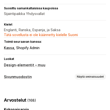
Suosittu samankaltaisissa kaupoissa
Sijaintipaikka Yhdysvallat
Kielet
Englanti, Ranska, Espanja, ja Saksa
Tätä sovellusta ei ole käännetty kielelle Suomi
Toimii seuraavan kanssa:
Kassa
Shopify Admin
Luokat
Design-elementit – muu
Sivunmuodostin
Näytä ominaisuudet
Sivutyypit
Kohdesivut
Etusivut
Tuotesivut
Blogit
Usein kysyttyä
Arvostelut
(168)
Yhteystietosivut
Tietoa meistä -sivut
Kiitos-sivut
Alatunnisteet
Ponnahdusilmoitukset
Lomakkeet
Kokonaisarvio