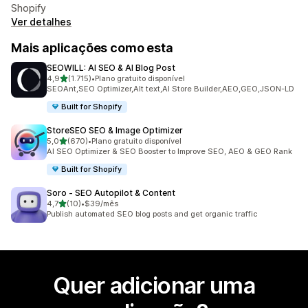
Shopify
Ver detalhes
Mais aplicações como esta
SEOWILL: AI SEO & AI Blog Post
de 5 estrelas
4,9
(1.715)
•
Plano gratuito disponível
1715 total de avaliações
SEOAnt,SEO Optimizer,Alt text,AI Store Builder,AEO,GEO,JSON-LD
Built for Shopify
StoreSEO SEO & Image Optimizer
de 5 estrelas
5,0
(670)
•
Plano gratuito disponível
670 total de avaliações
AI SEO Optimizer & SEO Booster to Improve SEO, AEO & GEO Rank
Built for Shopify
Soro ‑ SEO Autopilot & Content
de 5 estrelas
4,7
(10)
•
$39/mês
10 total de avaliações
Publish automated SEO blog posts and get organic traffic
Quer adicionar uma