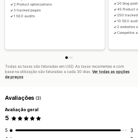
20 blog post
2 Product optimizations
45 Product o
3 tracked pages
250 tracked
1 SEO audits
10 SEO audi
2 websites 
Competitor a
Todas as taxas são faturadas em USD. As taxas recorrentes e com
base na utilização são faturadas a cada 30 dias.
Ver todas as opções
de preços
Avaliações
(3)
Avaliação geral
5
5
3