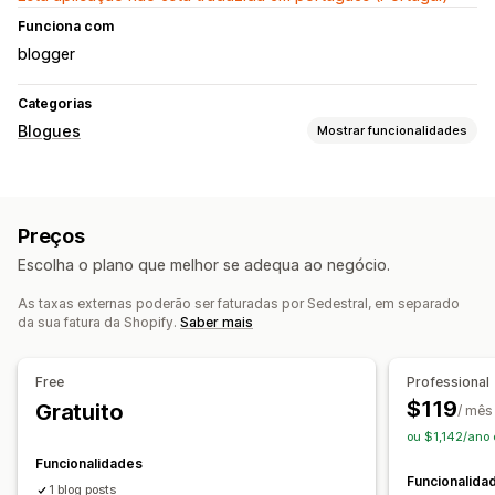
Funciona com
blogger
Categorias
Blogues
Mostrar funcionalidades
Criação de conteúdos
Geração por IA
Tópicos recomendados
Multilingue
Preços
Imagens
Escolha o plano que melhor se adequa ao negócio.
SEO
As taxas externas poderão ser faturadas por Sedestral, em separado
Otimização de palavras-chave
Meta tags
da sua fatura da Shopify.
Saber mais
Todas as etiquetas
Análise de SEO
Etiquetas de artigos
Opções de apresentação
Free
Professional
$119
Esquemas
Gratuito
/ mês
ou $1,142/ano
Funcionalidades
Funcionalida
1 blog posts