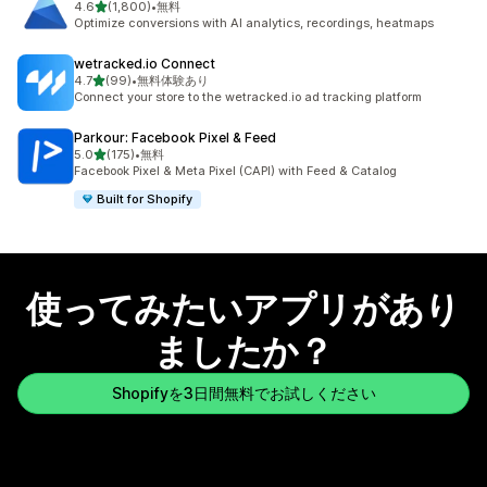
5つ星中
4.6
(1,800)
•
無料
合計レビュー数：1800件
Optimize conversions with AI analytics, recordings, heatmaps
wetracked.io Connect
5つ星中
4.7
(99)
•
無料体験あり
合計レビュー数：99件
Connect your store to the wetracked.io ad tracking platform
Parkour: Facebook Pixel & Feed
5つ星中
5.0
(175)
•
無料
合計レビュー数：175件
Facebook Pixel & Meta Pixel (CAPI) with Feed & Catalog
Built for Shopify
使ってみたいアプリがあり
ましたか？
Shopifyを3日間無料でお試しください