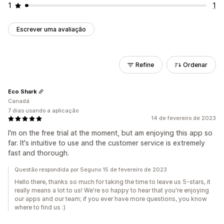
1
1
Escrever uma avaliação
Refine
Ordenar
Eco Shark
Canadá
7 dias usando a aplicação
14 de fevereiro de 2023
I'm on the free trial at the moment, but am enjoying this app so
far. It's intuitive to use and the customer service is extremely
fast and thorough.
Questão respondida por Seguno 15 de fevereiro de 2023
Hello there, thanks so much for taking the time to leave us 5-stars, it
really means a lot to us! We're so happy to hear that you're enjoying
our apps and our team; if you ever have more questions, you know
where to find us :)