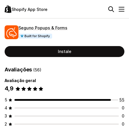
Shopify App Store
Seguno Popups & Forms
Built for Shopify
Instale
Avaliações
(56)
Avaliação geral
4,9
5
55
4
0
3
0
2
0