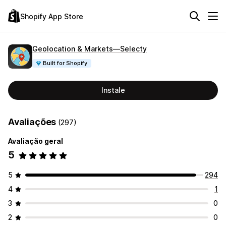
Shopify App Store
Geolocation & Markets—Selecty
Built for Shopify
Instale
Avaliações
(297)
Avaliação geral
5
5
294
4
1
3
0
2
0