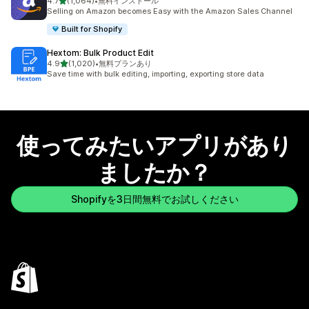
5つ星中
4.7
(1,064)
•
無料インストール
合計レビュー数：1064件
Selling on Amazon becomes Easy with the Amazon Sales Channel
Built for Shopify
Hextom: Bulk Product Edit
5つ星中
4.9
(1,020)
•
無料プランあり
合計レビュー数：1020件
Save time with bulk editing, importing, exporting store data
使ってみたいアプリがあり
ましたか？
Shopifyを3日間無料でお試しください