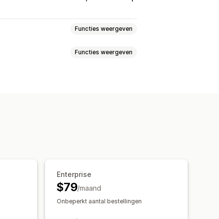
Functies weergeven
Functies weergeven
LTV)
elasting
Uitgaven volgen
 in winst
Aankopen volgen
lgen
Prestatiedashboard
s
Meerdere kanalen
t
Historische analyse
Voorspelling
e
ngsgegevens
Transacties
Enterprise
historische gegevens
$79
/maand
Onbeperkt aantal bestellingen