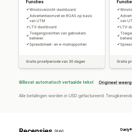
Functies
Functi
Winstoverzicht-dashboard
Winsto
Advertentieomzet en ROAS op basis
Advert
van UTM
van U
LTV-dashboard
LTV-d
Toegangsrechten van gebruikers
Toegan
beheren
beher
Spreadsheet- en e-mailrapporten
Spread
Gratis proefperiode van 30 dagen
Gratis p
Bevat automatisch vertaalde tekst
Origineel weer
Alle betalingen worden in USD gefactureerd. Terugkeren
Recensies
Dæly®
(59)