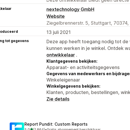
kelaar
nextechnology GmbH
Website
Ziegelbrennerstr. 5, Stuttgart, 70374,
roduceerd
13 juli 2021
ng tot gegevens
Deze app heeft toegang nodig tot d
kunnen werken in je winkel. Ontdek w
ontwikkelaar
.
Klantgegevens bekijken:
Apparaat- en activiteitsgegevens
Gegevens van medewerkers en bijdrager
Winkeleigenaar
Winkelgegevens bekijken:
Klanten, producten, bestellingen, win
Zie details
Report Pundit: Custom Reports
van 5 sterren
5,0
(1.864)
•
Gratis abonnement beschikbaar