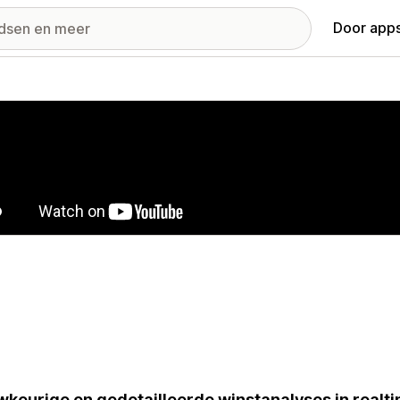
Door apps
ij met uitgelichte afbeeldingen
keurige en gedetailleerde winstanalyses in realtim