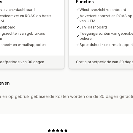
es
Functies
verzicht-dashboard
Winstoverzicht-dashboard
entieomzet en ROAS op basis
Advertentieomzet en ROAS op
TM
van UTM
ashboard
LTV-dashboard
gsrechten van gebruikers
Toegangsrechten van gebruike
en
beheren
sheet- en e-mailrapporten
Spreadsheet- en e-mailrappor
roefperiode van 30 dagen
Gratis proefperiode van 30 dag
geven
de en op gebruik gebaseerde kosten worden om de 30 dagen gefact