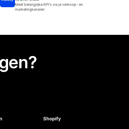
4 recensies in totaal
Meet belangrijke KPI's via je verkoop- en
marketingkanalen
egen?
n
Shopify