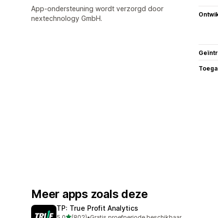
App-ondersteuning wordt verzorgd door
Ontwik
nextechnology GmbH.
Geïnt
Toega
Meer apps zoals deze
TP: True Profit Analytics
van 5 sterren
5,0
(802)
•
Gratis proefperiode beschikbaar