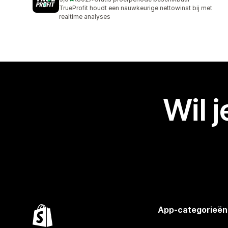
802 recensies in totaal
TrueProfit houdt een nauwkeurige nettowinst bij met
realtime analyses
Wil 
App-categorieën