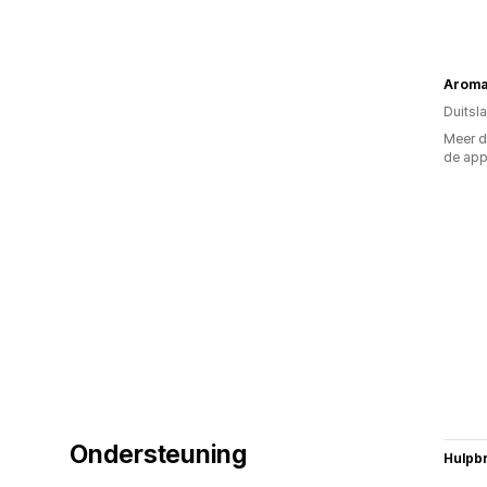
Aroma
Duitsl
Meer d
de ap
Ondersteuning
Hulpb