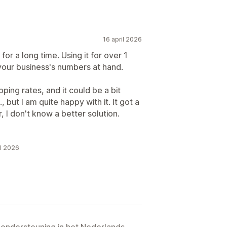
16 april 2026
for a long time. Using it for over 1
 your business's numbers at hand.
pping rates, and it could be a bit
 but I am quite happy with it. It got a
, I don't know a better solution.
l 2026
 ondersteuning in het Nederlands.