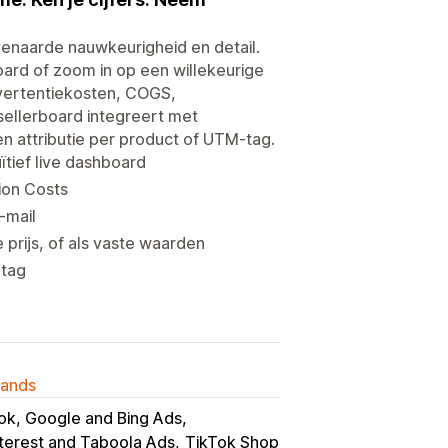
venaarde nauwkeurigheid en detail.
board of zoom in op een willekeurige
dvertentiekosten, COGS,
sellerboard integreert met
 attributie per product of UTM-tag.
ïtief live dashboard
ion Costs
-mail
prijs, of als vaste waarden
-tag
lands
k, Google and Bing Ads
terest and Taboola Ads
TikTok Shop