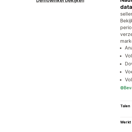
Demowinkel bekijken
data
selle
Bekij
perio
verze
marke
Ana
Vol
Dow
Voe
Vol
Bev
Talen
Werkt