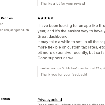
Thanks a lot for your review!
 Pebbles
and
I have been looking for an app like this 
an een jaar gebruiken
year, and it's the easiest way to have
p
Great dashboard.
It may take a while to set up all the shi
more flexible on custom tax rates, etc.,
bit more expensive recently, but so far
Good support as well.
nextechnology GmbH heeft geantwoord 17 apri
Thank you for your feedback!
ronnen
Privacybeleid
Deze ontwikkelaar biedt geen directe