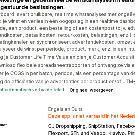
gestuurde beslissingen.
rboard levert bruikbare, realtime winstanalyses met ongeë
k je winst en verlies in één oogopslag in een realtime dash
de, een product, een bestelling of een kostenpost (bijv. a
ndkosten, betaalkosten, retourkosten, belastingen, enz.). 
tingkanalen en synchroniseert advertentiekosten, omzet en
lyseer de winst per periode, product, merk, enz. in een intu
g je Customer Life Time Value en plan je Customer Acquisit
nload flexibele spreadsheetrapporten of ontvang ze via e
r je COGS in per batch, periode, als een percentage van de 
g de efficiëntie van je advertenties per product en/of UTM
at automatisch vertaalde tekst
Origineel weergeven
Engels en Duits
Deze app is niet vertaald in het Neder
 met
CJ Dropshipping, ShipStation
Faceboo
Flexport, SFN and Veeqo
Klaviyo
Pin