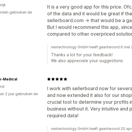
rijk
It is a very good app for this price. Of
nden gebruiken de
of the data and it would be great if th
sellerboard.com -> that would be a g
But I would recommend this app, since 
compared to other overpriced solution
nextechnology GmbH heeft geantwoord 6 mei
Thanks a lot for your feedback!
We also appreciate your suggestions.
n-Medical
and
I work with sellerboard now for severa
an 2 jaar gebruiken de
and now extended it also for our shopi
crucial tool to determine your profit
business without it. Very intuitive and p
required data!
nextechnology GmbH heeft geantwoord 20 apr