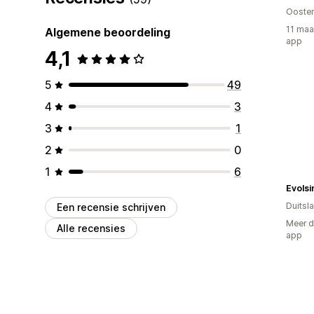
Oosten
11 maa
Algemene beoordeling
app
4,1
5
49
4
3
3
1
2
0
1
6
Evolsi
Duitsl
Een recensie schrijven
Meer d
Alle recensies
app