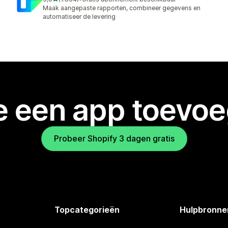
1864 recensies in totaal
Maak aangepaste rapporten, combineer gegevens en
automatiseer de levering
je een app toevo
Probeer Shopify 3 dagen gratis
Topcategorieën
Hulpbronne