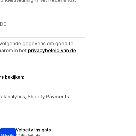
 DE
e volgende gegevens om goed te
aarom in het
privacybeleid van de
s bekijken:
kelanalytics, Shopify Payments
Velocity Insights
van 5 sterren
1,2
(4)
•
Gratis