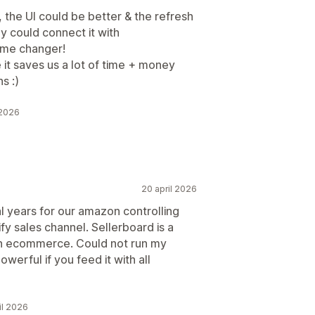
c, the UI could be better & the refresh
ey could connect it with
ame changer!
it saves us a lot of time + money
s :)
 2026
20 april 2026
l years for our amazon controlling
fy sales channel. Sellerboard is a
s in ecommerce. Could not run my
owerful if you feed it with all
il 2026