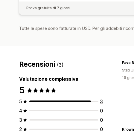
Prova gratuita di 7 giorni
Tutte le spese sono fatturate in USD. Per gli addebiti ricorre
Recensioni
Fave B
(3)
Stati Un
15 gior
Valutazione complessiva
5
5
3
4
0
3
0
2
0