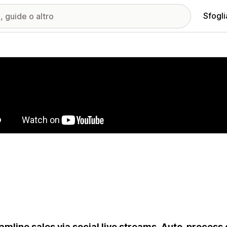
Sfogli
ria immagini in evidenza
amline sales via social live streams. Auto-proces