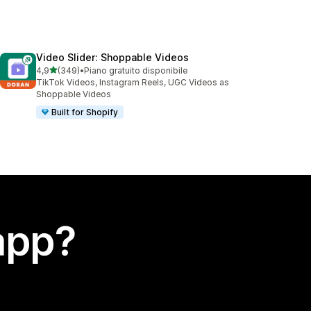
Video Slider: Shoppable Videos
stelle su 5
4,9
(349)
•
Piano gratuito disponibile
349 recensioni totali
TikTok Videos, Instagram Reels, UGC Videos as
Shoppable Videos
Built for Shopify
app?