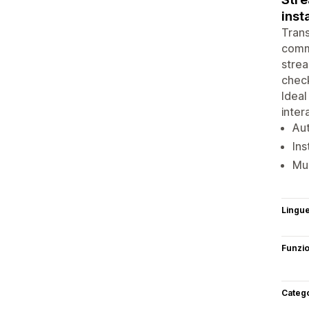
inst
Trans
comme
strea
check
Ideal
inter
Au
Ins
Mul
Lingu
Funzi
Categ