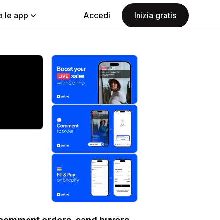
a le app
Accedi
Inizia gratis
s comment orders, send buyers