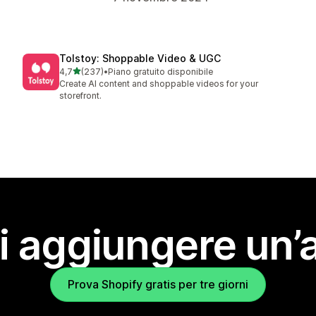
Tolstoy: Shoppable Video & UGC
stelle su 5
4,7
(237)
•
Piano gratuito disponibile
237 recensioni totali
Create AI content and shoppable videos for your
storefront.
i aggiungere un’
Prova Shopify gratis per tre giorni