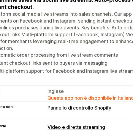
ant checkout.
form social media live streams into sales channels. Our ap
nts on Facebook and Instagram, sending instant checkout li
mlines purchases during live events. Key benefits: Auto or
out links Multi-platform support (Facebook, Instagram) Vi
 for merchants leveraging real-time engagement to enhance
action.
tomatic order processing from live stream comments
tant checkout links sent to buyers via messaging
ti-platform support for Facebook and Instagram live strea
e
Inglese
Questa app non è disponibile in Italian
ona con
Pannello di controllo Shopify
orie
Video e diretta streaming