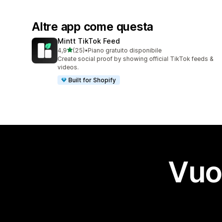
Altre app come questa
Mintt TikTok Feed
stelle su 5
4,9
(25)
•
Piano gratuito disponibile
25 recensioni totali
Create social proof by showing official TikTok feeds &
videos.
Built for Shopify
Vuo