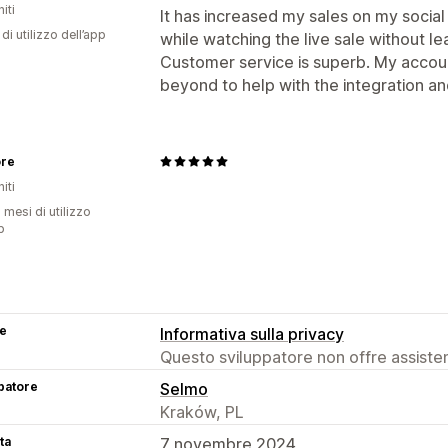
iti
It has increased my sales on my socia
di utilizzo dell’app
while watching the live sale without le
Customer service is superb. My accou
beyond to help with the integration a
ore
iti
 mesi di utilizzo
p
se
Informativa sulla privacy
Questo sviluppatore non offre assistenz
patore
Selmo
Kraków, PL
ta
7 novembre 2024