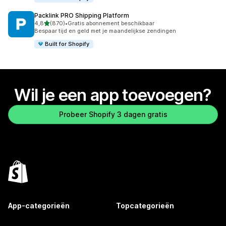
Packlink PRO Shipping Platform
van 5 sterren
4,8
(870)
•
Gratis abonnement beschikbaar
870 recensies in totaal
Bespaar tijd en geld met je maandelijkse zendingen
Built for Shopify
Wil je een app toevoegen?
Probeer Shopify 3 dagen gratis
App-categorieën
Topcategorieën