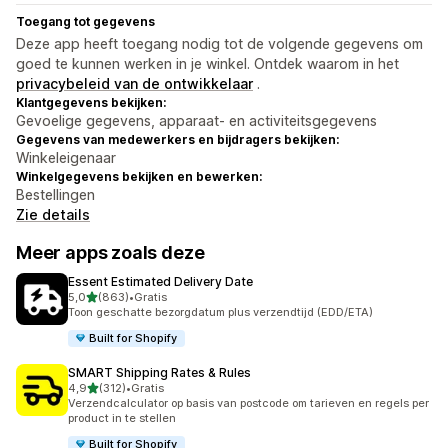
Toegang tot gegevens
Deze app heeft toegang nodig tot de volgende gegevens om
goed te kunnen werken in je winkel. Ontdek waarom in het
privacybeleid van de ontwikkelaar
.
Klantgegevens bekijken:
Gevoelige gegevens, apparaat- en activiteitsgegevens
Gegevens van medewerkers en bijdragers bekijken:
Winkeleigenaar
Winkelgegevens bekijken en bewerken:
Bestellingen
Zie details
Meer apps zoals deze
Essent Estimated Delivery Date
van 5 sterren
5,0
(863)
•
Gratis
863 recensies in totaal
Toon geschatte bezorgdatum plus verzendtijd (EDD/ETA)
Built for Shopify
SMART Shipping Rates & Rules
van 5 sterren
4,9
(312)
•
Gratis
312 recensies in totaal
Verzendcalculator op basis van postcode om tarieven en regels per
product in te stellen
Built for Shopify