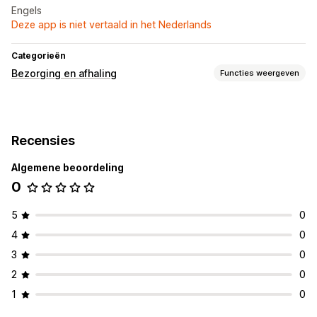
Engels
Deze app is niet vertaald in het Nederlands
Categorieën
Bezorging en afhaling
Functies weergeven
Bezorgopties
Dynamische tarieven
Minimumwaarden
Routeplanning
Recensies
Afhaalopties
Algemene beoordeling
Meerdere locaties
Planning
0
Tracking in realtime
Sms-meldingen
ETAs
Koerier volgen
5
0
Bewijs van bezorging
4
0
3
0
2
0
1
0