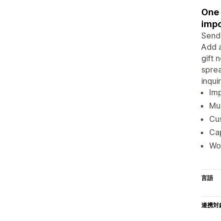
One 
impo
Send 
Add a
gift 
sprea
inqui
Imp
Mul
Cus
Cap
Wor
言語
連携対