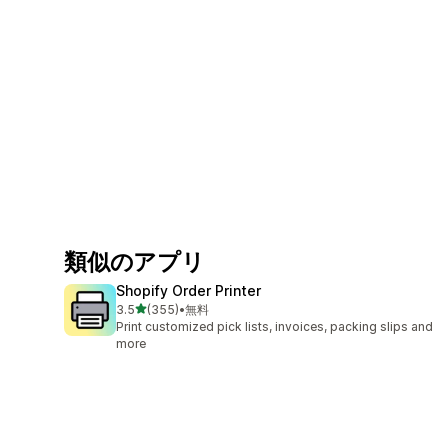
類似のアプリ
Shopify Order Printer
5つ星中
3.5
(355)
•
無料
合計レビュー数：355件
Print customized pick lists, invoices, packing slips and
more