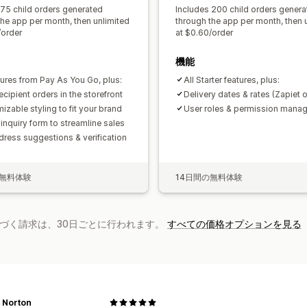
 75 child orders generated
Includes 200 child orders genera
the app per month, then unlimited
through the app per month, then 
/order
at $0.60/order
機能
atures from Pay As You Go, plus:
All Starter features, plus:
ecipient orders in the storefront
Delivery dates & rates (Zapiet o
izable styling to fit your brand
User roles & permission mana
 inquiry form to streamline sales
ddress suggestions & verification
の無料体験
14日間の無料体験
基づく請求は、30日ごとに行われます。
すべての価格オプションを見る
& Norton