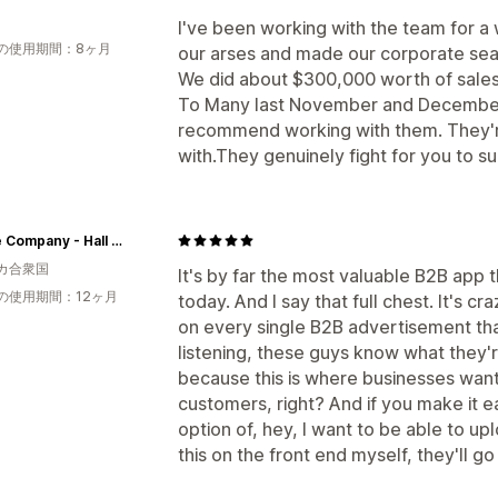
I've been working with the team for a
の使用期間：8ヶ月
our arses and made our corporate sea
We did about $300,000 worth of sales 
To Many last November and December. 
recommend working with them. They'r
with.They genuinely fight for you to 
Goode Company - Hall of Flame
カ合衆国
It's by far the most valuable B2B app 
の使用期間：12ヶ月
today. And I say that full chest. It's cra
on every single B2B advertisement that
listening, these guys know what they're
because this is where businesses want 
customers, right? And if you make it 
option of, hey, I want to be able to upl
this on the front end myself, they'll go 