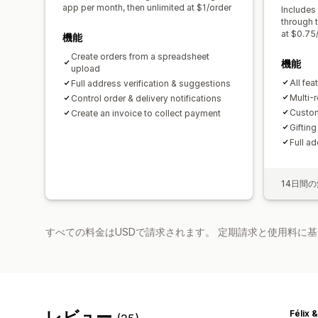
app per month, then unlimited at $1/order
Includes
through 
at $0.75
機能
Create orders from a spreadsheet
機能
upload
All fe
Full address verification & suggestions
Multi-r
Control order & delivery notifications
Custom
Create an invoice to collect payment
Gifting
Full a
14日間
すべての料金はUSDで請求されます。 定期請求と使用料に
レビュー
Félix 