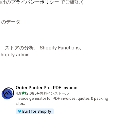
向けの
プライバシーポリシー
でご確認く
ィのデータ
アの分析、 Shopify Functions、
ify admin
Order Printer Pro: PDF Invoice
5つ星中
4.9
(2,685)
•
無料インストール
合計レビュー数：2685件
Invoice generator for PDF invoices, quotes & packing
slips.
Built for Shopify