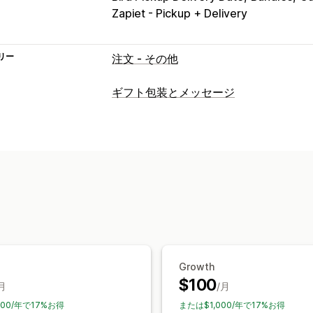
Zapiet - Pickup + Delivery
リー
注文 - その他
ギフト包装とメッセージ
ギフトオプション
ギフトメッセージ
メモ
ギフトレシー
カスタマイズ
自動タグ付け
配達日
ファイルのアッ
ギフトウィジェット
カスタムコード
Growth
$100
月
/月
00/年で17%お得
または$1,000/年で17%お得