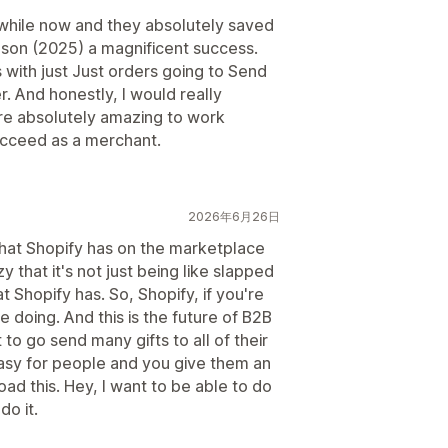
 while now and they absolutely saved
son (2025) a magnificent success.
with just Just orders going to Send
And honestly, I would really
e absolutely amazing to work
succeed as a merchant.
2026年6月26日
that Shopify has on the marketplace
zy that it's not just being like slapped
 Shopify has. So, Shopify, if you're
 doing. And this is the future of B2B
to go send many gifts to all of their
easy for people and you give them an
oad this. Hey, I want to be able to do
do it.