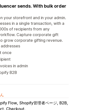
luencer sends. With bulk order
n your storefront and in your admin.
ses in a single transaction, with a
1000s of recipients from any
orkflow. Capture corporate gift
 to grow corporate gifting revenue.
l addresses
at once
ipient
nvoices in admin
hopify B2B
ん
pify Flow
Shopify管理者ページ
B2B
rt
Checkout