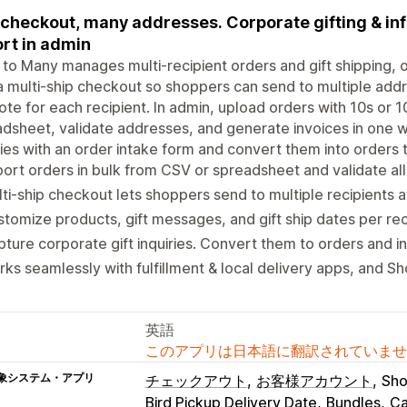
checkout, many addresses. Corporate gifting & inf
rt in admin
to Many manages multi-recipient orders and gift shipping, o
 multi-ship checkout so shoppers can send to multiple addres
note for each recipient. In admin, upload orders with 10s or 
dsheet, validate addresses, and generate invoices in one w
ries with an order intake form and convert them into orders
ort orders in bulk from CSV or spreadsheet and validate al
ti-ship checkout lets shoppers send to multiple recipients 
tomize products, gift messages, and gift ship dates per rec
ture corporate gift inquiries. Convert them to orders and i
ks seamlessly with fulfillment & local delivery apps, and S
英語
このアプリは日本語に翻訳されていませ
象システム・アプリ
チェックアウト
お客様アカウント
Sho
Bird Pickup Delivery Date
Bundles
Ca