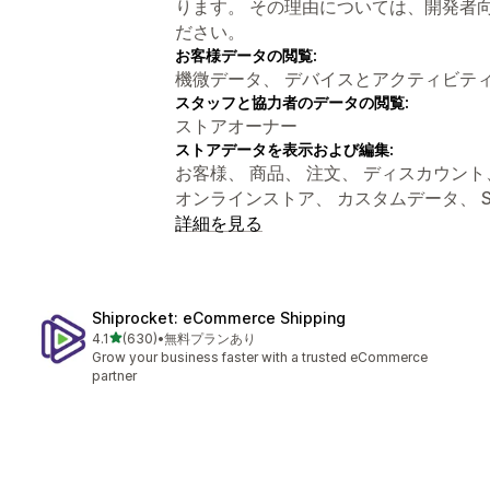
ります。 その理由については、開発者
ださい。
お客様データの閲覧:
機微データ、 デバイスとアクティビテ
スタッフと協力者のデータの閲覧:
ストアオーナー
ストアデータを表示および編集:
お客様、 商品、 注文、 ディスカウント、 スト
オンラインストア、 カスタムデータ、 Shop
詳細を見る
Shiprocket: eCommerce Shipping
5つ星中
4.1
(630)
•
無料プランあり
合計レビュー数：630件
Grow your business faster with a trusted eCommerce
partner