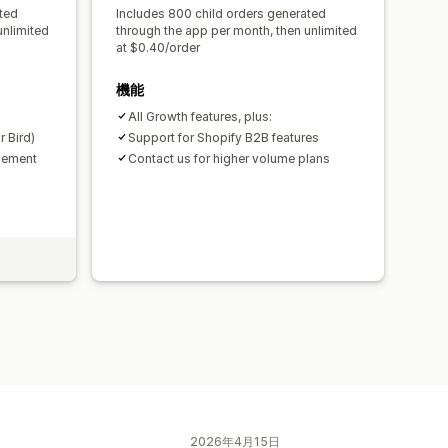
ted
Includes 800 child orders generated
unlimited
through the app per month, then unlimited
at $0.40/order
機能
All Growth features, plus:
r Bird)
Support for Shopify B2B features
gement
Contact us for higher volume plans
2026年4月15日