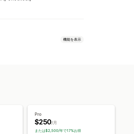
機能を表示
ト
プロード
メール通知
複数言語
翻訳
Pro
$250
/月
または$2,500/年で17%お得