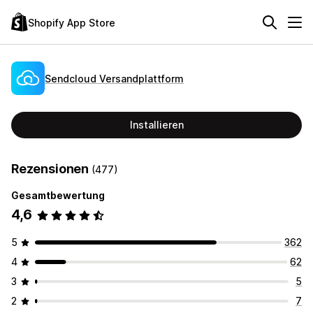
Shopify App Store
Sendcloud Versandplattform
Installieren
Rezensionen
(477)
Gesamtbewertung
4,6
5
362
4
62
3
5
2
7