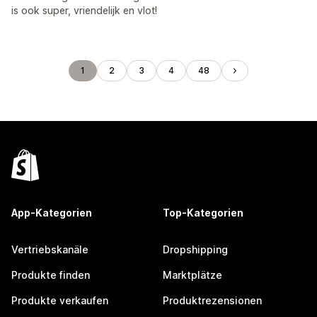
is ook super, vriendelijk en vlot!
1
2
3
4
48
App-Kategorien
Top-Kategorien
Vertriebskanäle
Dropshipping
Produkte finden
Marktplätze
Produkte verkaufen
Produktrezensionen