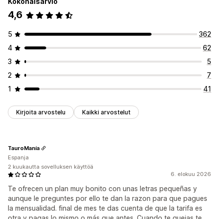
Kokonaisarvio
4,6
5
362
4
62
3
5
2
7
1
41
Kirjoita arvostelu
Kaikki arvostelut
TauroManía
Espanja
2 kuukautta sovelluksen käyttöä
6. elokuu 2026
Te ofrecen un plan muy bonito con unas letras pequeñas y
aunque le preguntes por ello te dan la razon para que pagues
la mensualidad. final de mes te das cuenta de que la tarifa es
otra y pagas lo mismo o más que antes. Cuando te quejas te