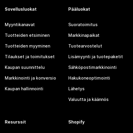
Sovellusluokat
Pääluokat
Myyntikanavat
Suoratoimitus
Tuotteiden etsiminen
Markkinapaikat
Tuotteiden myyminen
Tuotearvostelut
Tilaukset ja toimitukset
Lisämyynti ja tuotepaketit
Kaupan suunnittelu
Sähköpostimarkkinointi
Markkinointi ja konversio
Hakukoneoptimointi
Kaupan hallinnointi
Lähetys
Valuutta ja käännös
Resurssit
Shopify