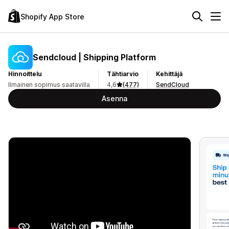
Shopify App Store
Sendcloud | Shipping Platform
Hinnoittelu
Tähtiarvio
Kehittäjä
Ilmainen sopimus saatavilla
4,6
(477)
SendCloud
Asenna