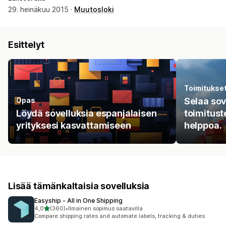
29. heinäkuu 2015 ·
Muutosloki
Esittelyt
Toimitukse
Opas
Selaa sove
Löydä sovelluksia espanjalaisen
toimitust
yrityksesi kasvattamiseen
helppoa.
Lisää tämänkaltaisia sovelluksia
Easyship ‑ All in One Shipping
/ 5 tähteä
4,0
(360)
•
Ilmainen sopimus saatavilla
360 arvostelua yhteensä
Compare shipping rates and automate labels, tracking & duties