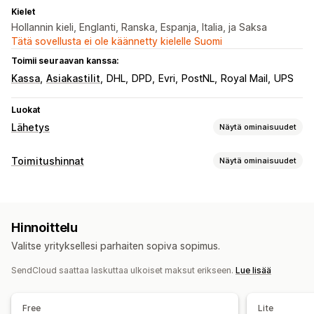
Kielet
Hollannin kieli, Englanti, Ranska, Espanja, Italia, ja Saksa
Tätä sovellusta ei ole käännetty kielelle Suomi
Toimii seuraavan kanssa:
Kassa
Asiakastilit
DHL
DPD
Evri
PostNL
Royal Mail
UPS
Luokat
Lähetys
Näytä ominaisuudet
Tarrat ja pakkaukset
Toimitushinnat
Näytä ominaisuudet
Tarrojen luominen
Joukkotulostus
Pakkausluettelot
Hinnan laskeminen
Tulliasiakirjat
Palautustarrat
Pakkaukset
Kuljetuspalveluperusteinen
Etäisyysperusteinen
Viivakoodien skannaus
Poimintaluettelot
Hinnoittelu
Painoperusteinen
Postinumero
Useat alueet
Toimitusvakuutus
Toimitussäännöt
Toimituspäivä
Valitse yrityksellesi parhaiten sopiva sopimus.
Tilausten synkronointi
Monikielisyys
Mukautukset
Kuljetuspalvelun valinta
Toimitushinnat
SendCloud saattaa laskuttaa ulkoiset maksut erikseen.
Lue lisää
Mukautetut ilmoitukset
Seurantasivut
Toimituspäivä
Monikielisyys
Mukautetut säännöt
Lähetysten hallinnointi
Free
Lite
Tilausten synkronointi
Reaaliaikainen seuranta