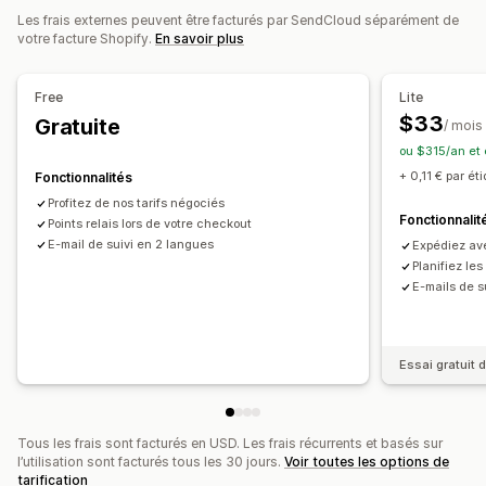
Synchronisation des commandes
Multilingue
Les frais externes peuvent être facturés par SendCloud séparément de
Notifications personnalisées
Pages de suivi
votre facture Shopify.
En savoir plus
Sélection du transporteur
Frais d’expédition
Date de livraison
Multilingue
Règles personnalisées
Gestion des expéditions
Free
Lite
Synchronisation des commandes
Suivi en temps réel
$33
Gratuite
/ mois
Page de suivi à l’image de la marque
ou $315/an et
Notifications par e-mail
Mises à jour des commandes
+ 0,11 € par ét
Fonctionnalités
Analyses de données d’expédition
Profitez de nos tarifs négociés
Fonctionnalit
Points relais lors de votre checkout
E-mail de suivi en 2 langues
Expédiez ave
Planifiez le
E-mails de s
Essai gratuit d
Tous les frais sont facturés en USD. Les frais récurrents et basés sur
l’utilisation sont facturés tous les 30 jours.
Voir toutes les options de
tarification