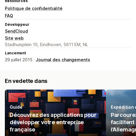
Ressources
Politique de confidentialité
FAQ
Développeur
SendCloud
Site web
Stadhuisplein 10, Eindhoven, 5611 EM, NL
Lancement
29 juillet 2015 ·
Journal des changements
En vedette dans
Guide
Expédition
Découvrez des applications pour
Parcourez
développer votre entreprise
facilitent
française
l’Allemag