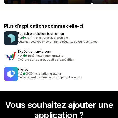
Plus d’applications comme celle-ci
Easyship: solution tout‑en‑un
étoile(s) sur 5
4,1
(361)
•
Forfait gratuit disponible
361 avis au total
Automatisez vos envois | Tarifs réduits, calcul des taxes
Expédition envia.com
étoile(s) sur 5
4,4
(458)
•
Installation gratuite
458 avis au total
Coûts réduits par étiquette d'expédition.
Frenet
étoile(s) sur 5
4,2
(60)
•
Installation gratuite
60 avis au total
Correios and carriers with shipping discounts
Vous souhaitez ajouter une
application ?