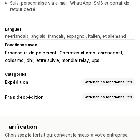
Suivi personnalisé via e-mail, WhatsApp, SMS et portail de
retour dédié
Langues
néerlandais, anglais, français, espagnol, italien, et allemand
Fonctionne avec
Processus de paiement
Comptes clients
chronopost
colissimo
dhl
lettre suivie
mondial relay
ups
Catégories
Expédition
Afficher les fonctionnalités
Étiquettes et emballages
Frais d’expédition
Afficher les fonctionnalités
Création d’étiquette
Impression en bloc
Calcul du tarif
Bordereaux d’expédition
Documents personnalisés
En fonction du transporteur
En fonction de la distance
Étiquettes de retour
Emballage
Lecture de codes-barres
Tarification
En fonction du poids
Code postal
Multi-zone
Listes de sélection
Assurance d’expédition
Choisissez le forfait qui convient le mieux à votre entreprise.
Règles d’expédition
Date de livraison
Personnalisation