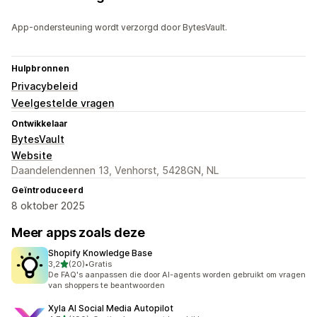
App-ondersteuning wordt verzorgd door BytesVault.
Hulpbronnen
Privacybeleid
Veelgestelde vragen
Ontwikkelaar
BytesVault
Website
Daandelendennen 13, Venhorst, 5428GN, NL
Geïntroduceerd
8 oktober 2025
Meer apps zoals deze
Shopify Knowledge Base
van 5 sterren
3,2
(20)
•
Gratis
20 recensies in totaal
De FAQ's aanpassen die door AI-agents worden gebruikt om vragen
van shoppers te beantwoorden
Xyla AI Social Media Autopilot