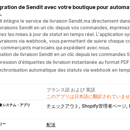
gration de Sendit avec votre boutique pour automati
.
t intègre le service de livraison Sendit.ma directement dans
ivraisons Sendit en un clic depuis vos commandes, imprimez
ez les mises à jour de statut en temps réel. L'application 
ivraisons via webhook, vous permettant de suivre chaque coli
e-commerçants marocains qui expédient avec nous.
ation de livraison Sendit en un clic depuis les commandes 
ression d'étiquettes de livraison instantanée au format PDF
chronisation automatique des statuts via webhook en temp
フランス語 および 英語
このアプリは日本語に翻訳されていませ
象システム・アプリ
チェックアウト
Shopify管理者ページ
リー
配送