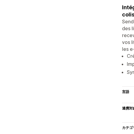
Inté
colis
Sendi
des l
recev
vos l
les 
Cré
Imp
Syn
言語
連携対
カテゴ