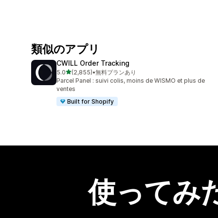
類似のアプリ
CWILL Order Tracking
5つ星中
5.0
(2,855)
•
無料プランあり
合計レビュー数：2855件
Parcel Panel : suivi colis, moins de WISMO et plus de
ventes
Built for Shopify
使ってみ