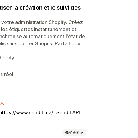
ser la création et le suivi des
 votre administration Shopify. Créez
 les étiquettes instantanément et
synchronise automatiquement l'état de
s sans quitter Shopify. Parfait pour
Shopify
s réel
ん
https://www.sendit.ma/
Sendit API
機能を表示