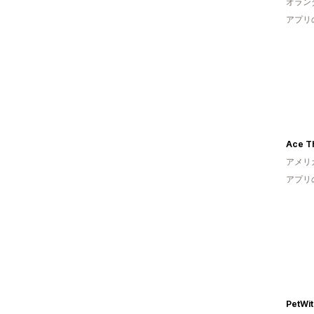
オラン
アプリ
Ace T
アメリ
アプリ
PetWi