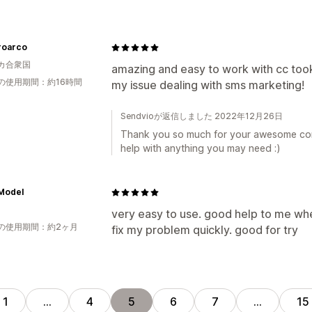
roarco
カ合衆国
amazing and easy to work with cc took
の使用期間：約16時間
my issue dealing with sms marketing!
Sendvioが返信しました 2022年12月26日
Thank you so much for your awesome comm
help with anything you may need :)
 Model
very easy to use. good help to me whe
の使用期間：約2ヶ月
fix my problem quickly. good for try
1
…
4
5
6
7
…
15