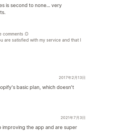
s is second to none... very
ts.
e comments :D
 are satisfied with my service and that I
2017年2月13日
hopify's basic plan, which doesn't
2021年7月3日
 improving the app and are super