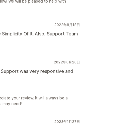
iew! We will be pleased to help with
2022年8月18日
 Simplicity Of It. Also, Support Team
2022年6月26日
. Support was very responsive and
iate your review. It will always be a
ou may need!
2023年1月27日