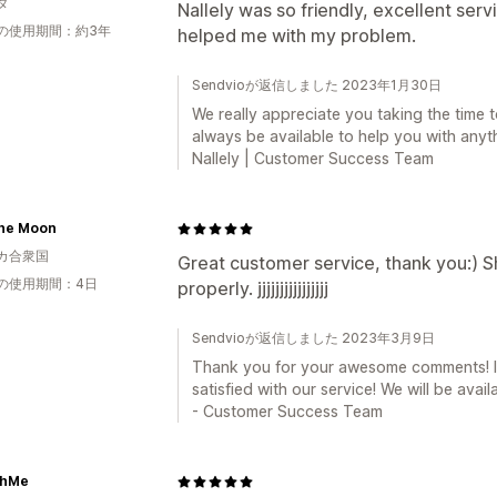
ダ
Nallely was so friendly, excellent servic
の使用期間：約3年
helped me with my problem.
Sendvioが返信しました 2023年1月30日
We really appreciate you taking the time
always be available to help you with anyt
Nallely | Customer Success Team
he Moon
カ合衆国
Great customer service, thank you:) Sh
の使用期間：4日
properly. jjjjjjjjjjjjjjjj
Sendvioが返信しました 2023年3月9日
Thank you for your awesome comments! It
satisfied with our service! We will be avai
- Customer Success Team
thMe