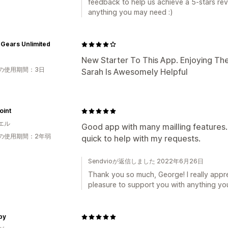
feedback to help us achieve a 5-stars rev
anything you may need :)
Gears Unlimited
New Starter To This App. Enjoying The
の使用期間：3日
Sarah Is Awesomely Helpful
oint
エル
Good app with many mailling features
の使用期間：2年弱
quick to help with my requests.
Sendvioが返信しました 2022年6月26日
Thank you so much, George! I really apprec
pleasure to support you with anything y
by