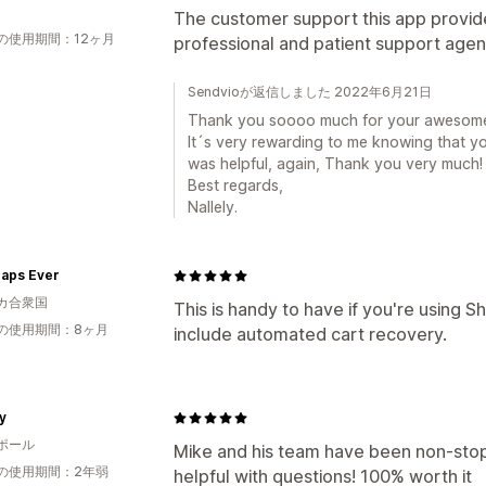
The customer support this app provide
の使用期間：12ヶ月
professional and patient support agen
Sendvioが返信しました 2022年6月21日
Thank you soooo much for your awesom
It´s very rewarding to me knowing that you
was helpful, again, Thank you very much!
Best regards,
Nallely.
Maps Ever
カ合衆国
This is handy to have if you're using S
の使用期間：8ヶ月
include automated cart recovery.
y
ポール
Mike and his team have been non-stop
の使用期間：2年弱
helpful with questions! 100% worth it