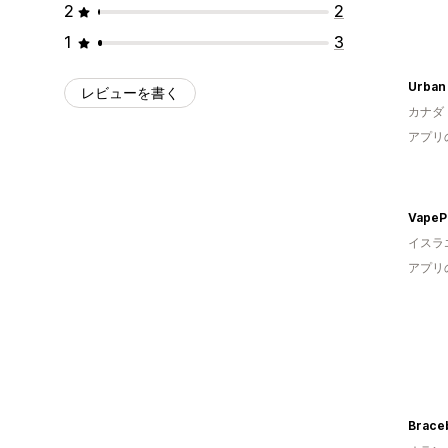
2
2
1
3
Urban 
レビューを書く
カナダ
アプリ
VapeP
イスラ
アプリ
Brace