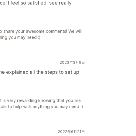
e! I feel so satisfied, see really
 to share your awesome comments! We will
hing you may need :)
2023年3月9日
e explained all the steps to set up
 is very rewarding knowing that you are
lable to help with anything you may need :)
2022年6月21日