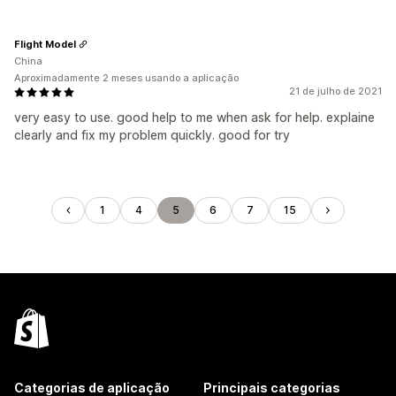
Flight Model
China
Aproximadamente 2 meses usando a aplicação
21 de julho de 2021
very easy to use. good help to me when ask for help. explaine
clearly and fix my problem quickly. good for try
1
4
5
6
7
15
Categorias de aplicação
Principais categorias