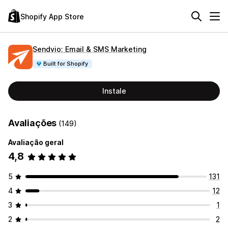
Shopify App Store
Sendvio: Email & SMS Marketing
Built for Shopify
Instale
Avaliações
(149)
Avaliação geral
4,8
5
131
4
12
3
1
2
2