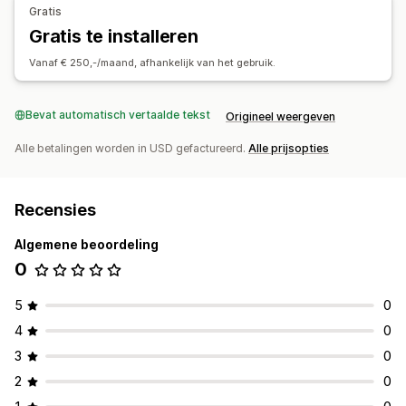
Zoekbalk
Resultaten uitsluiten
Gratis
Gratis te installeren
Aanpassing van weergave
Vanaf € 250,-/maand, afhankelijk van het gebruik.
Mobiel responsief
Aangepaste CSS
Aangepaste stijl
Filterweergave
Aangepaste filters
Zoekresultatenpagina
Bevat automatisch vertaalde tekst
Sorteren
Origineel weergeven
Alle betalingen worden in USD gefactureerd.
Alle prijsopties
Analytics
Conversietracking
Aangepaste dashboards
Filtergebruik
Gedragsinzichten
Zoekopdrachten
Recensies
Algemene beoordeling
0
5
0
4
0
3
0
2
0