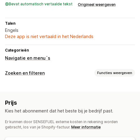
Bevat automatisch vertaalde tekst
Origineel weergeven
Talen
Engels
Deze app is niet vertaald in het Nederlands
Categorieën
Navigatie en menu´s
Zoeken en filteren
Functies weergeven
Zoekfuncties
Automatisch aanvullen
Direct zoeken
Meerdere talen
Prijs
AI-zoekopdracht
Tolerantie voor typfouten
Kies het abonnement dat het beste bij je bedrijf past.
Groepen met synoniemen
Spraaksgewijs zoeken
Stopwoorden
Zoeksuggesties
Productaanbevelingen
Er kunnen door SENSEFUEL externe kosten in rekening worden
gebracht, los van je Shopify-factuur.
Meer informatie
Productboosts
Multi-filter
Gepersonaliseerde zoekopdracht
Aangepaste ranking