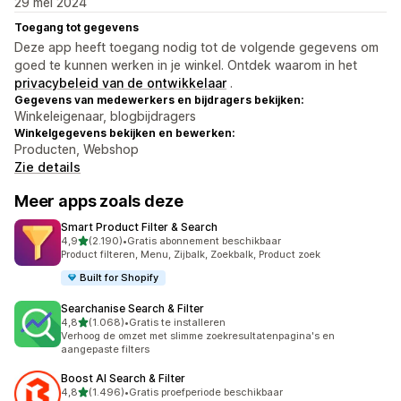
29 mei 2024
Toegang tot gegevens
Deze app heeft toegang nodig tot de volgende gegevens om
goed te kunnen werken in je winkel. Ontdek waarom in het
privacybeleid van de ontwikkelaar
.
Gegevens van medewerkers en bijdragers bekijken:
Winkeleigenaar, blogbijdragers
Winkelgegevens bekijken en bewerken:
Producten, Webshop
Zie details
Meer apps zoals deze
Smart Product Filter & Search
van 5 sterren
4,9
(2.190)
•
Gratis abonnement beschikbaar
2190 recensies in totaal
Product filteren, Menu, Zijbalk, Zoekbalk, Product zoek
Built for Shopify
Searchanise Search & Filter
van 5 sterren
4,8
(1.068)
•
Gratis te installeren
1068 recensies in totaal
Verhoog de omzet met slimme zoekresultatenpagina's en
aangepaste filters
Boost AI Search & Filter
van 5 sterren
4,8
(1.496)
•
Gratis proefperiode beschikbaar
1496 recensies in totaal