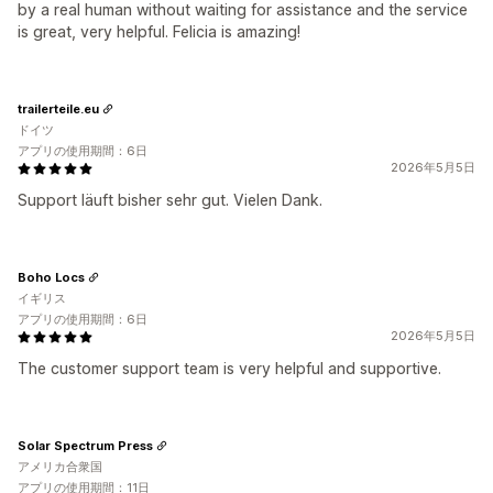
by a real human without waiting for assistance and the service
is great, very helpful. Felicia is amazing!
trailerteile.eu
ドイツ
アプリの使用期間：6日
2026年5月5日
Support läuft bisher sehr gut. Vielen Dank.
Boho Locs
イギリス
アプリの使用期間：6日
2026年5月5日
The customer support team is very helpful and supportive.
Solar Spectrum Press
アメリカ合衆国
アプリの使用期間：11日