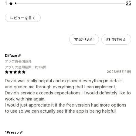
1
25
レビューを書く
絞り込む
並び替え
Diffuze
アラブ首長国連邦
アプリの使用期間：約1時間
2026年5月11日
David was really helpful and explained everything in details
and guided me through everything that I can implement.
David's service exceeds expectations ! I would definitely like to
work with him again.
I would just appreciate it if the free version had more options
to use so we can actually see if the app is being helpful!
1Presso