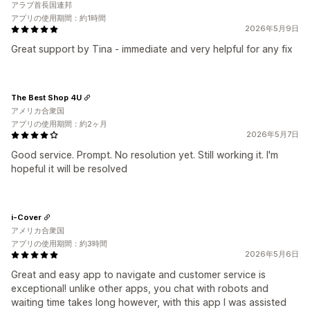
アラブ首長国連邦
アプリの使用期間：約1時間
2026年5月9日
Great support by Tina - immediate and very helpful for any fix
The Best Shop 4U
アメリカ合衆国
アプリの使用期間：約2ヶ月
2026年5月7日
Good service. Prompt. No resolution yet. Still working it. I'm
hopeful it will be resolved
i-Cover
アメリカ合衆国
アプリの使用期間：約3時間
2026年5月6日
Great and easy app to navigate and customer service is
exceptional! unlike other apps, you chat with robots and
waiting time takes long however, with this app I was assisted