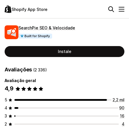
Shopify App Store
SearchPie SEO & Velocidade
Built for Shopify
Instale
Avaliações
(2 336)
Avaliação geral
4,9
5
2,2 mil
4
90
3
16
2
4