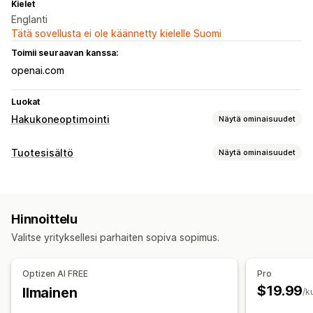
Kielet
Englanti
Tätä sovellusta ei ole käännetty kielelle Suomi
Toimii seuraavan kanssa:
openai.com
Luokat
Hakukoneoptimointi
Näytä ominaisuudet
Hakuoptimointityökalut
Tuotesisältö
Näytä ominaisuudet
ALT-teksti
Takalinkit
Meta-tunnisteet
Joukkomuokkaus
Sisältötyypit
Tekoälygenerointi
Kuvan optimointi
Sisällön optimointi
Kuvaukset
Otsikot
SEO-kuvaukset
SEO-otsikot
Metadatan optimointi
Hinnoittelu
Vaihtoehtoinen teksti
Tunnisteet
Kokoelmien kuvaukset
Tehokkuuden valvonta
Valitse yrityksellesi parhaiten sopiva sopimus.
Usein kysyttyä
Analytiikka
Avainsana-analyysi
Sisältöanalyysi
Sisällöntuotanto
Ranking-seuranta
Sivustoliikenne
Optizen AI FREE
Pro
Tekoälygenerointi
Kuvan muokkaus
Kehotemallit
$19.99
Ilmainen
/k
Joukkomuokkaus
Tuonti ja vienti