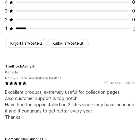
4
0
3
0
2
0
1
1
Kirjoita arvostelu
Kaikki arvostelut
TheBlockArmy
Kanada
Noin 2 vuotta sovelluksen käyttöä
22. kesäkuu 2024
Excellent product, extremely useful for collection pages.
Also customer support is top notch..
Have had the app installed on 2 sites since they have launched
it and it continues to get better every year.
Thanks
Diamond Nail Supplies