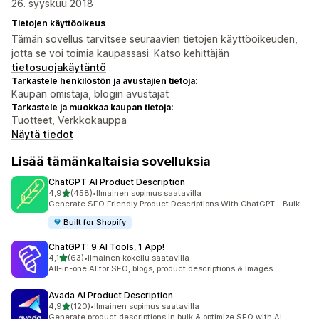
26. syyskuu 2018
Tietojen käyttöoikeus
Tämän sovellus tarvitsee seuraavien tietojen käyttöoikeuden,
jotta se voi toimia kaupassasi. Katso kehittäjän
tietosuojakäytäntö
.
Tarkastele henkilöstön ja avustajien tietoja:
Kaupan omistaja, blogin avustajat
Tarkastele ja muokkaa kaupan tietoja:
Tuotteet, Verkkokauppa
Näytä tiedot
Lisää tämänkaltaisia sovelluksia
ChatGPT AI Product Description
/ 5 tähteä
4,9
(458)
•
Ilmainen sopimus saatavilla
458 arvostelua yhteensä
Generate SEO Friendly Product Descriptions With ChatGPT - Bulk
Built for Shopify
ChatGPT: 9 AI Tools, 1 App!
/ 5 tähteä
4,1
(63)
•
Ilmainen kokeilu saatavilla
63 arvostelua yhteensä
All-in-one AI for SEO, blogs, product descriptions & Images
Avada AI Product Description
/ 5 tähteä
4,9
(120)
•
Ilmainen sopimus saatavilla
120 arvostelua yhteensä
Generate product descriptions in bulk & optimize SEO with AI