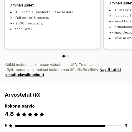
Automaattiset päivitykset
Ominaisuude
Ominaisuudet
- All in Opti
- AI update all product SEO meta data
Hakukoneoptimointi
- tag page 
- Full control & restore;
Kokoelman hakukoneoptimointi
Automaattinen optimointi
- smart tag f
- 2000 free words;
- collection
Sisäinen linkitys
- then PAYG
URL-optimointi
- import/exp
- 125K AI w
Kaikki maksut laskutetaan valuutassa USD. Toistuvat ja
käyttöperusteiset maksut laskutetaan 30 päivän välein.
Näytä kaikki
hinnoitteluvaihtoehdot
Arvostelut
(10)
Kokonaisarvio
4,8
5
9