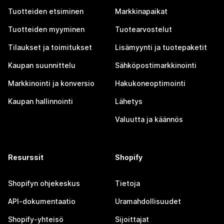
Tuotteiden etsiminen
Markkinapaikat
Tuotteiden myyminen
Tuotearvostelut
Tilaukset ja toimitukset
Lisämyynti ja tuotepaketit
Kaupan suunnittelu
Sähköpostimarkkinointi
Markkinointi ja konversio
Hakukoneoptimointi
Kaupan hallinnointi
Lähetys
Valuutta ja käännös
Resurssit
Shopify
Shopifyn ohjekeskus
Tietoja
API-dokumentaatio
Uramahdollisuudet
Shopify-yhteisö
Sijoittajat