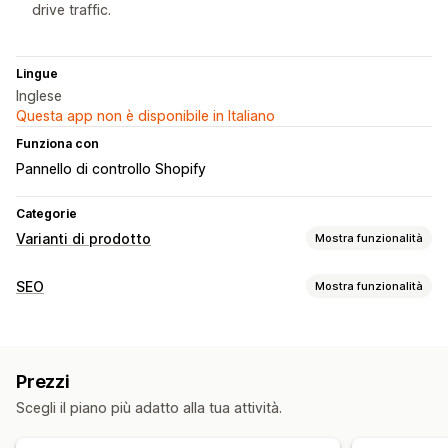
drive traffic.
Lingue
Inglese
Questa app non è disponibile in Italiano
Funziona con
Pannello di controllo Shopify
Categorie
Varianti di prodotto
Mostra funzionalità
Personalizzazione
SEO
Mostra funzionalità
Campioni di colore
Menu a discesa
CSS personalizzato
Strumenti SEO
Anteprima
Importazione ed esportazione
Meta tag
Ottimizzazione URL
Visualizzazione delle varianti
Prezzi
Monitoraggio delle performance
Scorte
Scegli il piano più adatto alla tua attività.
Traffico sul sito web
Nascondi prodotti esauriti
Disponibilità delle scorte