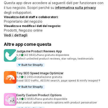
Questa app deve accedere ai seguenti dati per funzionare con
il tuo negozio. Scopri perché su
informativa sulla privacy
degli sviluppatori.
Visualizza dati di staff e collaboratori:
Proprietario del negozio
Visualizza e modifica i dati del negozio:
Prodotti, Negozio online
Vedi i dettagli
Altre app come questa
Judge.me Product Reviews App
stelle su 5
5,0
(42.984)
•
Piano gratuito disponibile
42984 recensioni totali
Collect unlimited product reviews, star ratings, testimonials
Built for Shopify
Tiny SEO Speed Image Optimizer
stelle su 5
5,0
(2.245)
•
Installazione gratuita
2245 recensioni totali
Boost SEO traffic, AEO/AI search, page speed & minify images!↑
Built for Shopify
Easify Custom Product Options
stelle su 5
4,9
(2.858)
•
Piano gratuito disponibile
2858 recensioni totali
Add product options variants options with product personalizer