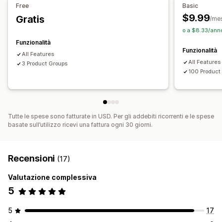
Aggiornamenti manuali
Free
Basic
$9.99
Gratis
/me
o a $8.33/anno
Funzionalità
Funzionalità
All Features
All Features
3 Product Groups
100 Product
Tutte le spese sono fatturate in USD. Per gli addebiti ricorrenti e le spese
basate sull’utilizzo ricevi una fattura ogni 30 giorni.
Recensioni
(17)
Valutazione complessiva
5
5
17