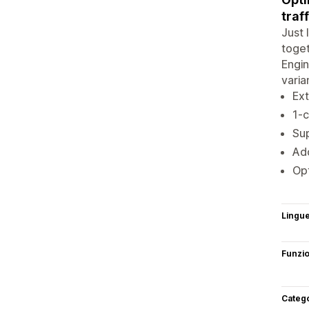
traff
Just 
toget
Engin
varia
Ex
1-c
Sup
Add
Opt
Lingu
Funzi
Categ