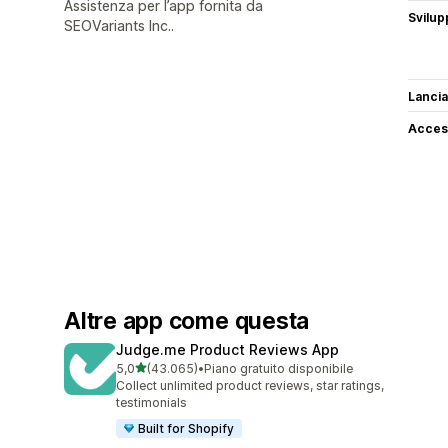
Assistenza per l’app fornita da
Svilup
SEOVariants Inc..
Lancia
Access
Altre app come questa
Judge.me Product Reviews App
stelle su 5
5,0
(43.065)
•
Piano gratuito disponibile
43065 recensioni totali
Collect unlimited product reviews, star ratings,
testimonials
Built for Shopify