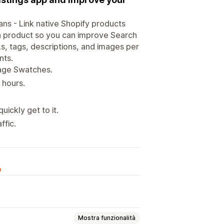
lans - Link native Shopify products
is a product so you can improve Search
s, tags, descriptions, and images per
nts.
mage Swatches.
 hours.
ickly get to it.
ffic.
o
Mostra funzionalità