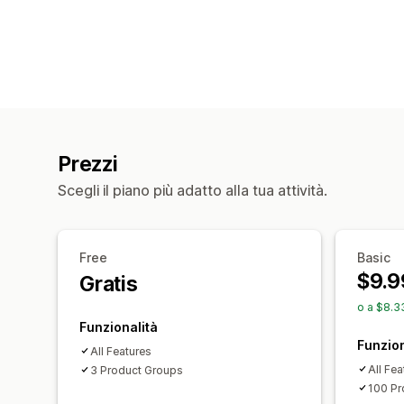
Prezzi
Scegli il piano più adatto alla tua attività.
Free
Basic
$9.9
Gratis
o a $8.3
Funzionalità
Funzion
All Features
All Fea
3 Product Groups
100 Pr