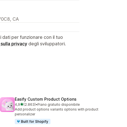
2V0C8, CA
dati per funzionare con il tuo
 sulla privacy
degli sviluppatori.
Easify Custom Product Options
stelle su 5
4,9
(2.863)
•
Piano gratuito disponibile
2863 recensioni totali
Add product options variants options with product
personalizer
Built for Shopify