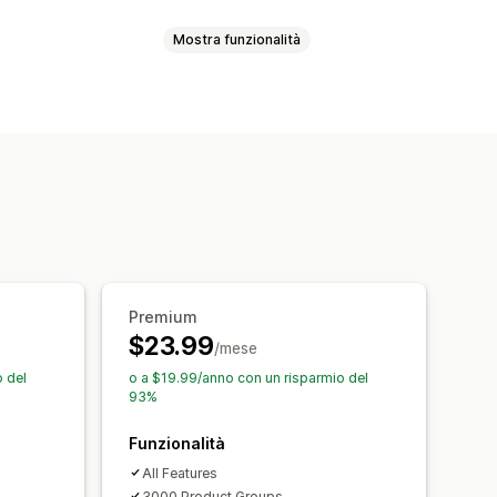
Mostra funzionalità
CSS personalizzato
Anteprima
izzazione delle varianti
tà delle scorte
Premium
$23.99
/mese
 del
o a $19.99/anno con un risparmio del
93%
Funzionalità
All Features
3000 Product Groups