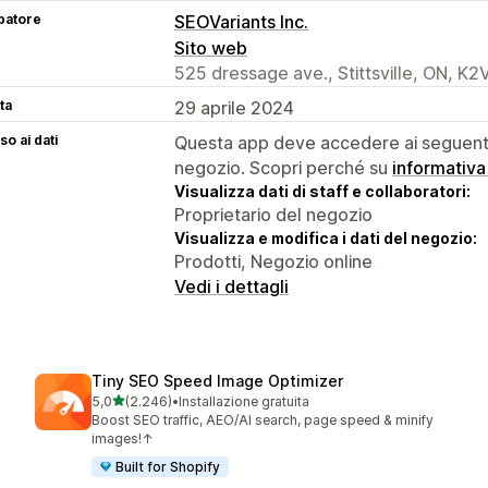
patore
SEOVariants Inc.
Sito web
525 dressage ave., Stittsville, ON, K
ta
29 aprile 2024
o ai dati
Questa app deve accedere ai seguenti 
negozio. Scopri perché su
informativa
Visualizza dati di staff e collaboratori:
Proprietario del negozio
Visualizza e modifica i dati del negozio:
Prodotti, Negozio online
Vedi i dettagli
Tiny SEO Speed Image Optimizer
stelle su 5
5,0
(2.246)
•
Installazione gratuita
2246 recensioni totali
Boost SEO traffic, AEO/AI search, page speed & minify
images!↑
Built for Shopify