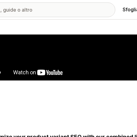
Sfogli
ria immagini in evidenza
mize your product variant SEO with our combined l