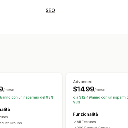
Personalizzazione
SEO
Campioni di colore
Menu a discesa
Strumenti SEO
Importazione ed esportazione
Visual
Meta tag
Ottimizzazione URL
Scorte
Monitoraggio delle performance
Nascondi prodotti esauriti
Disponibili
Traffico sul sito web
Aggiornamenti manuali
Advanced
9
$14.99
/mese
/mese
3/anno con un risparmio del 93%
o a $12.49/anno con un risparmio
93%
alità
Funzionalità
tures
All Features
oduct Groups
300 Product Groups