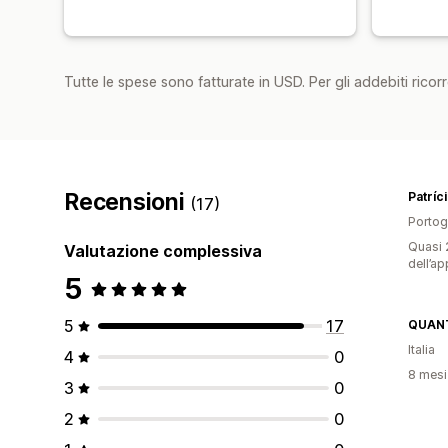
Tutte le spese sono fatturate in USD. Per gli addebiti ricorre
Recensioni
(17)
Portog
Quasi 2
Valutazione complessiva
dell’ap
5
5
17
QUAN
Italia
4
0
8 mesi 
3
0
2
0