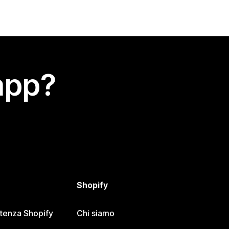
app?
Shopify
stenza Shopify
Chi siamo