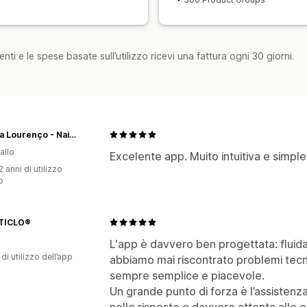
nti e le spese basate sull’utilizzo ricevi una fattura ogni 30 giorni.
Patrícia Lourenço - Nail Store
allo
Excelente app. Muito intuitiva e simp
 anni di utilizzo
p
TICLO®
L'app è davvero ben progettata: fluida,
di utilizzo dell’app
abbiamo mai riscontrato problemi tecni
sempre semplice e piacevole.
Un grande punto di forza è l’assistenza
nelle risposte e davvero attenta alle e