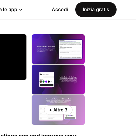
a le app
Accedi
Inizia gratis
+ Altre 3
istings app and improve your