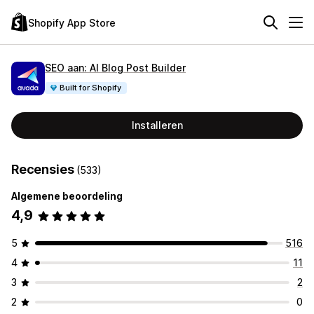
Shopify App Store
SEO aan: AI Blog Post Builder
Built for Shopify
Installeren
Recensies
(533)
Algemene beoordeling
4,9
5
516
4
11
3
2
2
0