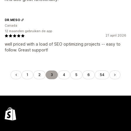
DR.MESO
Canada
12 maanden gebruiken de app
21 april 2026
well priced with a load of SEO optimizing projects -- easy to
follow. Greast support!
1
2
3
4
5
6
54