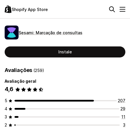
Shopify App Store
Sesami: Marcação de consultas
Instale
Avaliações
(259)
Avaliação geral
4,6
5
207
4
29
3
11
2
3