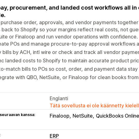
 pay, procurement, and landed cost workflows all in
le.
 purchase order, approvals, and vendor payments together 
 back to Shopify so your margins reflect real costs, not g
ite or Finaloop and run vendor operations with confidence.
eate POs and manage procure-to-pay approval workflows 
 bills by ACH, intl wire or check and track all vendor payme
c landed costs to Shopify to maintain accurate product pric
o-match bills to POs so cost, order, and payment data stay
egrate with QBO, NetSuite, or Finaloop for clean books fro
Englanti
Tätä sovellusta ei ole käännetty kiele
 seuraavan kanssa:
Finaloop
NetSuite
QuickBooks Onlin
t
ERP