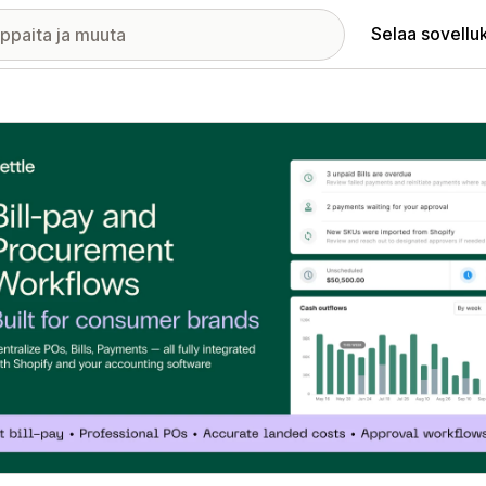
Selaa sovellu
elykuvagalleria