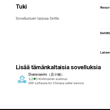
Tuki
Resurs
Sovellustuen tarjoaa Settle.
Kehitt
Lanse
Lisää tämänkaltaisia sovelluksia
Dianxiaomi（店小秘）
/ 5 tähteä
3,2
(14)
•
Ilmainen asennus
14 arvostelua yhteensä
ERP software for Chinese seller service