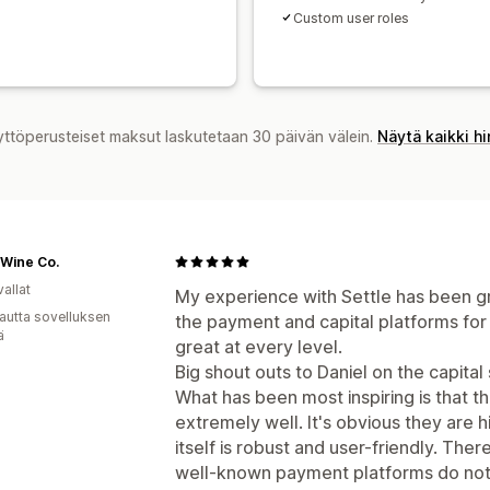
Custom user roles
yttöperusteiset maksut laskutetaan 30 päivän välein.
Näytä kaikki h
 Wine Co.
allat
My experience with Settle has been 
autta sovelluksen
the payment and capital platforms for
ä
great at every level.
Big shout outs to Daniel on the capita
What has been most inspiring is that 
extremely well. It's obvious they are h
itself is robust and user-friendly. The
well-known payment platforms do not 