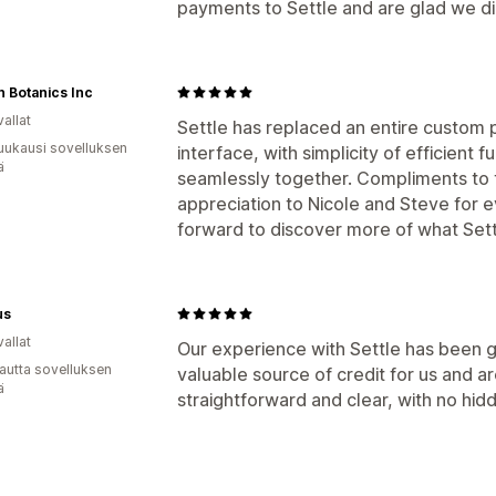
payments to Settle and are glad we di
n Botanics Inc
allat
Settle has replaced an entire custom 
uukausi sovelluksen
interface, with simplicity of efficient 
ä
seamlessly together. Compliments to 
appreciation to Nicole and Steve for e
forward to discover more of what Sett
us
allat
Our experience with Settle has been g
autta sovelluksen
valuable source of credit for us and ar
ä
straightforward and clear, with no hid