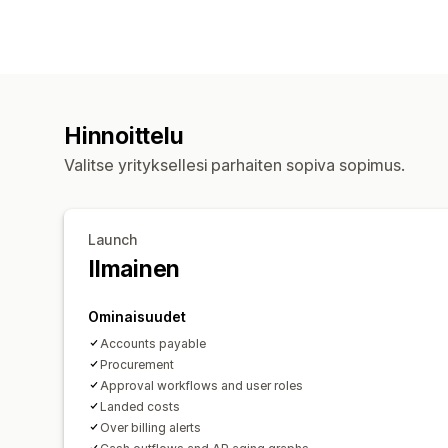
Hinnoittelu
Valitse yrityksellesi parhaiten sopiva sopimus.
Launch
Ilmainen
Ominaisuudet
Accounts payable
Procurement
Approval workflows and user roles
Landed costs
Over billing alerts