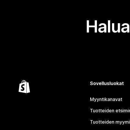
Halua
Sovellusluokat
Myyntikanavat
Tuotteiden etsimi
Tuotteiden myym