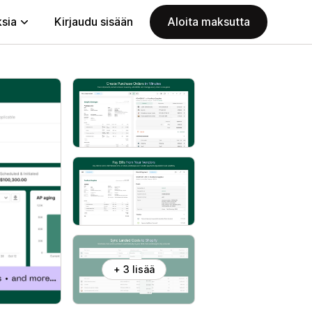
ksia
Kirjaudu sisään
Aloita maksutta
+ 3 lisää