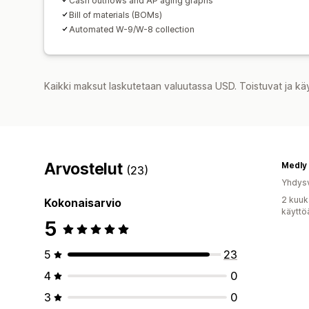
Cash outflows and AP aging graphs
Bill of materials (BOMs)
Automated W-9/W-8 collection
Kaikki maksut laskutetaan valuutassa USD. Toistuvat ja kä
Arvostelut
Medly
(23)
Yhdysv
2 kuuk
Kokonaisarvio
käyttö
5
5
23
4
0
3
0