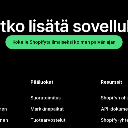
tko lisätä sovell
Kokeile Shopifyta ilmaiseksi kolmen päivän ajan
Pääluokat
Resurssit
Suoratoimitus
Shopifyn oh
nen
Markkinapaikat
API-dokume
inen
Tuotearvostelut
Shopify-yht