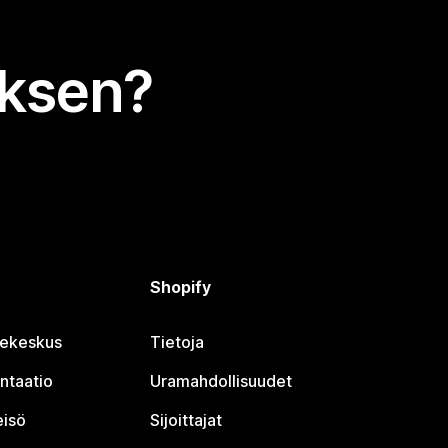
uksen?
Shopify
jekeskus
Tietoja
ntaatio
Uramahdollisuudet
eisö
Sijoittajat