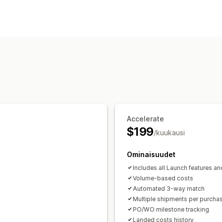
Tilausten käsittely
Mukautetut työnkulut
Tarkastus ja h
Kirjanpito ja talous
Ostovelat
Myyntisaamiset
Kassavirt
Ostotilaukset
Raportointi
Talouden 
Accelerate
$199
/kuukausi
Ominaisuudet
Includes all Launch features an
Volume-based costs
Automated 3-way match
Multiple shipments per purcha
PO/WO milestone tracking
Landed costs history