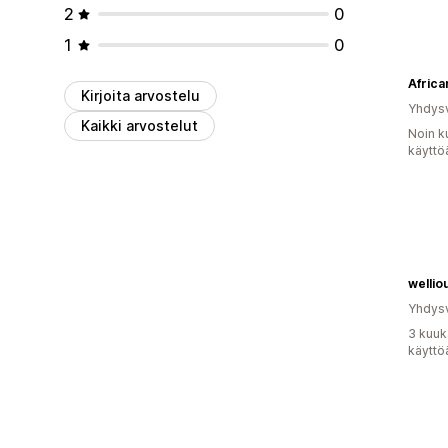
2
0
1
0
Africa
Kirjoita arvostelu
Yhdysv
Kaikki arvostelut
Noin k
käyttö
wellio
Yhdysv
3 kuuk
käyttö