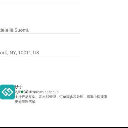
ielellä Suomi.
ork, NY, 10011, US
妙手
/ 5 tähteä
2,5
(4)
•
Ilmainen asennus
4 arvostelua yhteensä
支持产品采集、发布和管理，订单同步和处理，帮助中国卖家
更好管理店铺