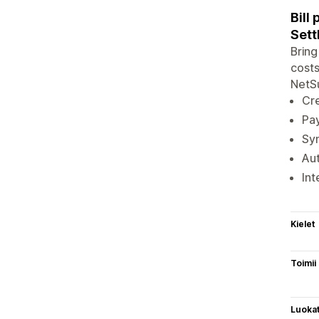
Bill
Sett
Bring
costs
NetSu
Cr
Pay
Syn
Aut
Int
Kielet
Toimii
Luoka