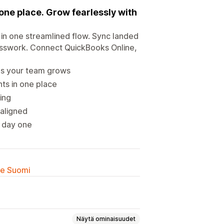
 one place. Grow fearlessly with
in one streamlined flow. Sync landed
uesswork. Connect QuickBooks Online,
as your team grows
nts in one place
ing
 aligned
m day one
lle Suomi
e
Näytä ominaisuudet