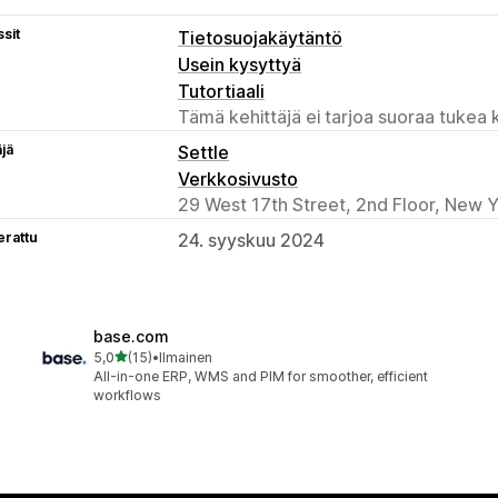
sit
Tietosuojakäytäntö
Usein kysyttyä
Tutortiaali
Tämä kehittäjä ei tarjoa suoraa tukea k
äjä
Settle
Verkkosivusto
29 West 17th Street, 2nd Floor, New Y
erattu
24. syyskuu 2024
base.com
/ 5 tähteä
5,0
(15)
•
Ilmainen
15 arvostelua yhteensä
All-in-one ERP, WMS and PIM for smoother, efficient
workflows