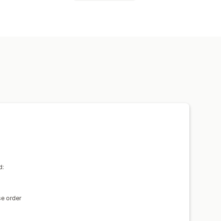
yväksyntä
Tilapäivitykset
a
Kustannuslaskenta
Kuluseuranta
vakauttaminen
Monta valuuttaa
d:
se order